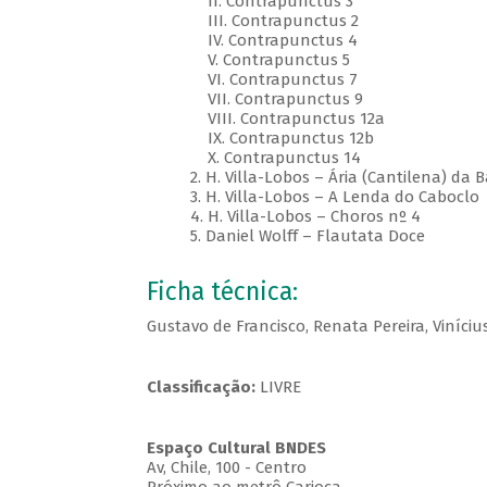
II. Contrapunctus 3
III. Contrapunctus 2
IV. Contrapunctus 4
V. Contrapunctus 5
VI. Contrapunctus 7
VII. Contrapunctus 9
VIII. Contrapunctus 12a
IX. Contrapunctus 12b
X. Contrapunctus 14
2. H. Villa-Lobos – Ária (Cantilena) da 
3. H. Villa-Lobos – A Lenda do Caboclo
4. H. Villa-Lobos – Choros nº 4
5. Daniel Wolff – Flautata Doce
Ficha técnica:
Gustavo de Francisco, Renata Pereira, Viníciu
Classificação:
LIVRE
Espaço Cultural BNDES
Av, Chile, 100 - Centro