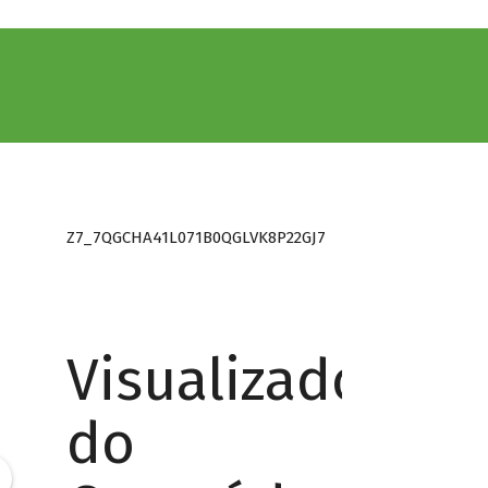
Z7_7QGCHA41L071B0QGLVK8P22GJ7
Visualizador
do