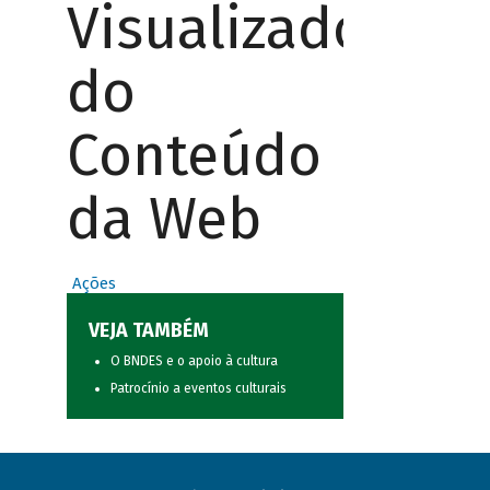
Visualizador
do
Conteúdo
da Web
Ações
VEJA TAMBÉM
O BNDES e o apoio à cultura
Patrocínio a eventos culturais