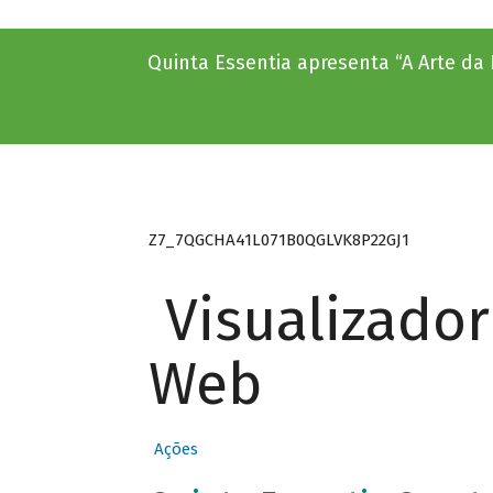
Quinta Essentia apresenta “A Arte da
Z7_7QGCHA41L071B0QGLVK8P22GJ1
Visualizado
Web
Ações