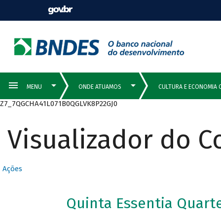
Z7_7QGCHA41L071B0QGLVK8P22GJ0
Visualizador do 
Ações
Quinta Essentia Quarte