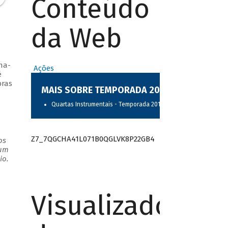
Conteúdo
da Web
na-
Ações
é
bras
MAIS SOBRE TEMPORADA 2017
Quartas Instrumentais - Temporada 2017
Z7_7QGCHA41L071B0QGLVK8P22GB4
os
 um
io.
Visualizador