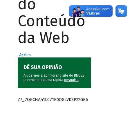
do
Conteúdo
da Web
Ações
DÊ SUA OPINIÃO
Ajude-nos a aprimorar o site do BNDES
preenchendo uma rápida
pesquisa
.
Z7_7QGCHA41L071B0QGLVK8P22GB6