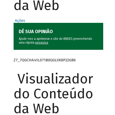
da Web
Ações
DÊ SUA OPINIÃO
Ajude-nos a aprimorar o site do BNDES preenchendo
uma rápida
pesquisa
.
Z7_7QGCHA41L071B0QGLVK8P22GB6
Visualizador
do Conteúdo
da Web