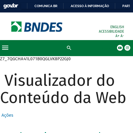
COMUNICA BR
ACESSO À INFORMAÇÃO
PARTI
ENGLISH
ACESSIBILIDADE
A+
A-
Busca
Z7_7QGCHA41L071B0QGLVK8P22GJ0
Visualizador do
Conteúdo da Web
Ações