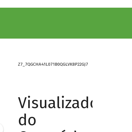
Z7_7QGCHA41L071B0QGLVK8P22GJ7
Visualizador
do