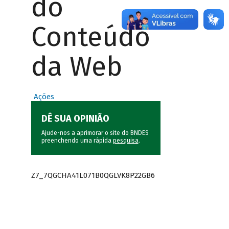
do
Conteúdo
da Web
Ações
DÊ SUA OPINIÃO
Ajude-nos a aprimorar o site do BNDES
preenchendo uma rápida
pesquisa
.
Z7_7QGCHA41L071B0QGLVK8P22GB6