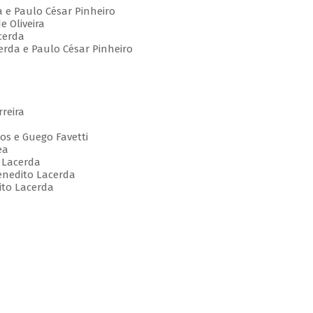
 e Paulo César Pinheiro
e Oliveira
cerda
erda e Paulo César Pinheiro
reira
tos e Guego Favetti
ea
 Lacerda
Benedito Lacerda
ito Lacerda