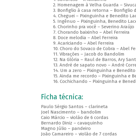
2. Homenagem à Velha Guarda – Sivuca
3. Bonfiglio à casa retorna – Bonfiglio d
4. Cheguei – Pixinguinha e Benedito La
5. Ingênuo – Pixinguinha, Benedito Lac
6. Chorinho pra você – Severino Araújo
7. Chorando baixinho – Abel Ferreira
8. Doce melodia – Abel Ferreira
9. Acariciando – Abel Ferreira
10. Choro do Sovaco de Cobra – Abel Fer
11. Vibrações – Jacob do Bandolim
12. Na Glória – Raul de Barros, Ary San
13. André de sapato novo – André Corr
14. Um a zero – Pixinguinha e Benedito
15. Ainda me recordo – Pixinguinha e 
16. Cochichando – Pixinguinha e Bened
Ficha técnica:
Paulo Sérgio Santos – clarineta
Joel Nascimento – bandolim
Caio Márcio – violão de 6 cordas
Bernardo Diniz – cavaquinho
Magno Júlio – pandeiro
João Camareiro – violão de 7 cordas