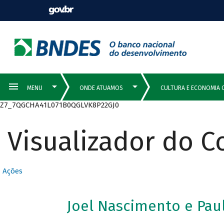
Z7_7QGCHA41L071B0QGLVK8P22GJ0
Visualizador do 
Ações
Joel Nascimento e Pa