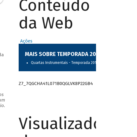
Conteúdo
da Web
Ações
MAIS SOBRE TEMPORADA 2017
da
Quartas Instrumentais - Temporada 2017
Z7_7QGCHA41L071B0QGLVK8P22GB4
os
 um
io.
Visualizador