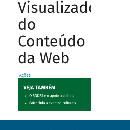
Visualizador
do
Conteúdo
da Web
Ações
VEJA TAMBÉM
O BNDES e o apoio à cultura
Patrocínio a eventos culturais