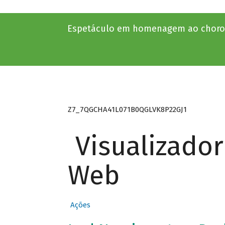
Espetáculo em homenagem ao choro d
Z7_7QGCHA41L071B0QGLVK8P22GJ1
Visualizado
Web
Ações