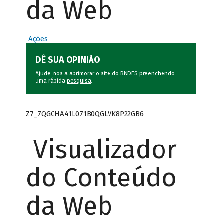
da Web
Ações
DÊ SUA OPINIÃO
Ajude-nos a aprimorar o site do BNDES preenchendo
uma rápida
pesquisa
.
Z7_7QGCHA41L071B0QGLVK8P22GB6
Visualizador
do Conteúdo
da Web