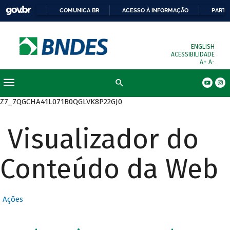
COMUNICA BR
ACESSO À INFORMAÇÃO
PARTI
ENGLISH
ACESSIBILIDADE
A+
A-
Busca
Z7_7QGCHA41L071B0QGLVK8P22GJ0
Visualizador do
Conteúdo da Web
Ações