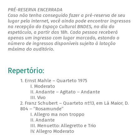
PRÉ-RESERVA ENCERRADA
Caso não tenha conseguido fazer a pré-reserva de seu
lugar pela internet, você ainda pode encontrar ingressos
na recepção do Espaço Cultural BNDES, no dia do
espetáculo, a partir das 18h. Cada pessoa receberá
apenas um ingresso com lugar marcado, estando o
número de ingressos disponíveis sujeito à lotação
máxima do auditório. ​
Repertório:
1. Ernst Mahle – Quarteto 1975
I. Moderato
II. Andante – Agitato – Andante
III. Vivo
2. Franz Schubert – Quarteto nº13, em Lá Maior, D.
804 – “Rosamunde”
I. Allegro ma non troppo
II. Andante
III. Menuetto: Allegretto e Trio
IV. Allegro Moderato