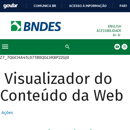
COMUNICA BR
ACESSO À INFORMAÇÃO
PARTI
ENGLISH
ACESSIBILIDADE
A+
A-
Busca
Z7_7QGCHA41L071B0QGLVK8P22GJ0
Visualizador do
Conteúdo da Web
Ações