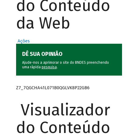
do Conteúdo
da Web
Ações
DÊ SUA OPINIÃO
Ajude-nos a aprimorar o site do BNDES preenchendo
uma rápida
pesquisa
.
Z7_7QGCHA41L071B0QGLVK8P22GB6
Visualizador
do Conteúdo