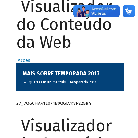
Visualizador
do Conteúdo
da Web
Ações
MAIS SOBRE TEMPORADA 2017
Quartas Instrumentais - Temporada 2017
Z7_7QGCHA41L071B0QGLVK8P22GB4
Visualizador