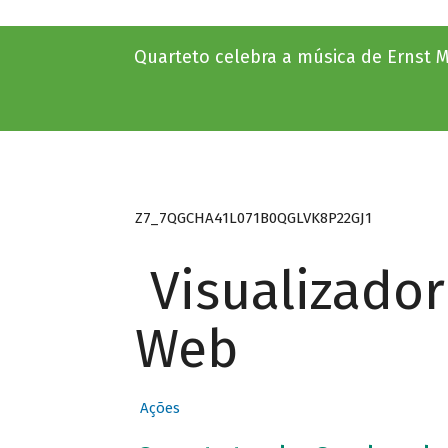
Quarteto celebra a música de Ernst M
Z7_7QGCHA41L071B0QGLVK8P22GJ1
Visualizado
Web
Ações