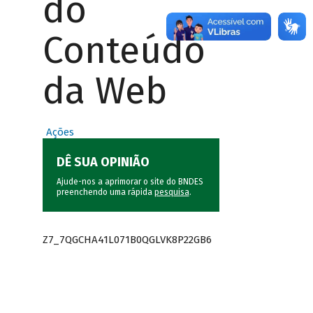
do
Conteúdo
da Web
Ações
DÊ SUA OPINIÃO
Ajude-nos a aprimorar o site do BNDES
preenchendo uma rápida
pesquisa
.
Z7_7QGCHA41L071B0QGLVK8P22GB6