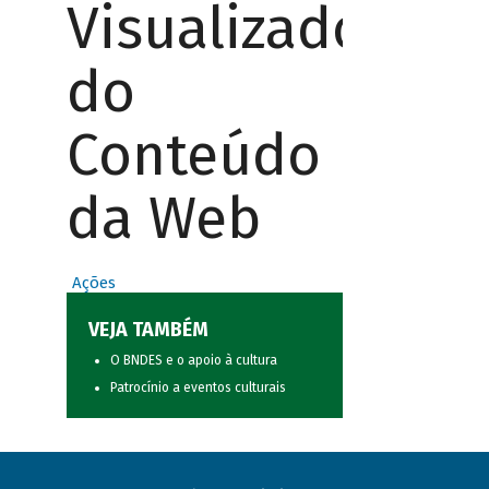
Visualizador
do
Conteúdo
da Web
Ações
VEJA TAMBÉM
O BNDES e o apoio à cultura
Patrocínio a eventos culturais