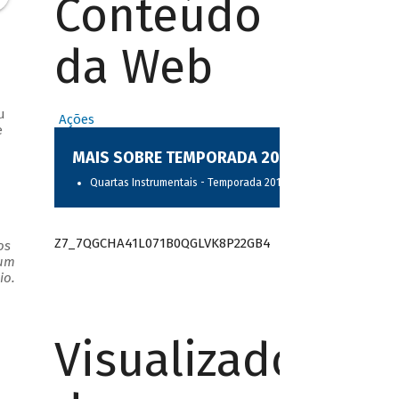
Conteúdo
da Web
u
Ações
e
MAIS SOBRE TEMPORADA 2017
Quartas Instrumentais - Temporada 2017
Z7_7QGCHA41L071B0QGLVK8P22GB4
os
 um
. ​
Visualizador