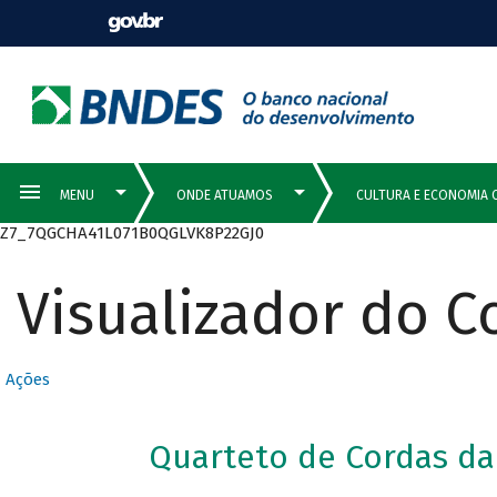
Z7_7QGCHA41L071B0QGLVK8P22GJ0
Visualizador do 
Ações
Quarteto de Cordas da