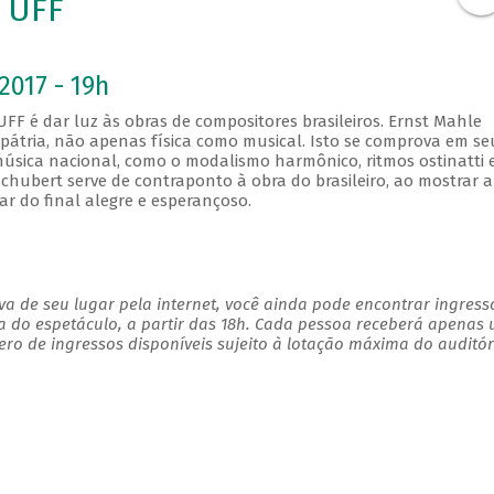
 UFF
2017 - 19h
F é dar luz às obras de compositores brasileiros. Ernst Mahle
pátria, não apenas física como musical. Isto se comprova em se
 música nacional, como o modalismo harmônico, ritmos ostinatti 
hubert serve de contraponto à obra do brasileiro, ao mostrar a
r do final alegre e esperançoso.
a de seu lugar pela internet, você ainda pode encontrar ingress
a do espetáculo, a partir das 18h. Cada pessoa receberá apenas
 de ingressos disponíveis sujeito à lotação máxima do auditório