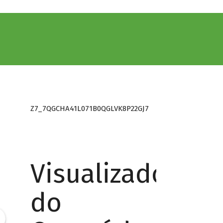
Z7_7QGCHA41L071B0QGLVK8P22GJ7
Visualizador
do