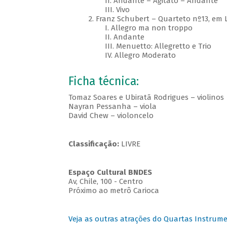
II. Andante – Agitato – Andante
III. Vivo
2. Franz Schubert – Quarteto nº13, em 
I. Allegro ma non troppo
II. Andante
III. Menuetto: Allegretto e Trio
IV. Allegro Moderato
Ficha técnica:
Tomaz Soares e Ubiratã Rodrigues – violinos
Nayran Pessanha – viola
David Chew – violoncelo
Classificação:
LIVRE
Espaço Cultural BNDES
Av, Chile, 100 - Centro
Próximo ao metrô Carioca
Veja as outras atrações do Quartas Instrume