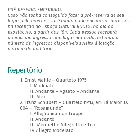
PRÉ-RESERVA ENCERRADA
Caso não tenha conseguido fazer a pré-reserva de seu
lugar pela internet, você ainda pode encontrar ingressos
na recepção do Espaço Cultural BNDES, no dia do
espetáculo, a partir das 18h. Cada pessoa receberá
apenas um ingresso com lugar marcado, estando o
número de ingressos disponíveis sujeito à lotação
máxima do auditório. ​
Repertório:
1. Ernst Mahle – Quarteto 1975
I. Moderato
II. Andante – Agitato – Andante
III. Vivo
2. Franz Schubert – Quarteto nº13, em Lá Maior, D.
804 – “Rosamunde”
I. Allegro ma non troppo
II. Andante
III. Menuetto: Allegretto e Trio
IV. Allegro Moderato