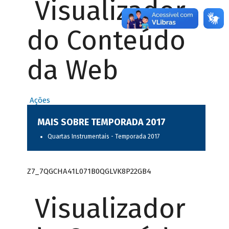
Visualizador
do Conteúdo
da Web
Ações
MAIS SOBRE TEMPORADA 2017
Quartas Instrumentais - Temporada 2017
Z7_7QGCHA41L071B0QGLVK8P22GB4
Visualizador