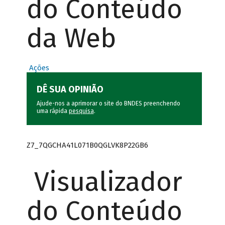
do Conteúdo
da Web
Ações
DÊ SUA OPINIÃO
Ajude-nos a aprimorar o site do BNDES preenchendo
uma rápida
pesquisa
.
Z7_7QGCHA41L071B0QGLVK8P22GB6
Visualizador
do Conteúdo