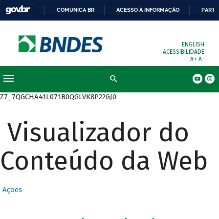
COMUNICA BR
ACESSO À INFORMAÇÃO
PARTI
ENGLISH
ACESSIBILIDADE
A+
A-
Busca
Z7_7QGCHA41L071B0QGLVK8P22GJ0
Visualizador do
Conteúdo da Web
Ações