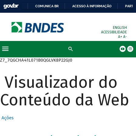
COMUNICA BR
ACESSO À INFORMAÇÃO
PARTI
ENGLISH
ACESSIBILIDADE
A+
A-
Busca
Z7_7QGCHA41L071B0QGLVK8P22GJ0
Visualizador do
Conteúdo da Web
Ações