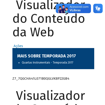
Visualizador
do Conteúdo
da Web
Ações
MAIS SOBRE TEMPORADA 2017
Quartas Instrumentais - Temporada 2017
Z7_7QGCHA41L071B0QGLVK8P22GB4
Visualizador