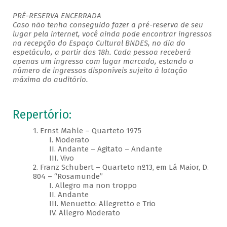
PRÉ-RESERVA ENCERRADA
Caso não tenha conseguido fazer a pré-reserva de seu
lugar pela internet, você ainda pode encontrar ingressos
na recepção do Espaço Cultural BNDES, no dia do
espetáculo, a partir das 18h. Cada pessoa receberá
apenas um ingresso com lugar marcado, estando o
número de ingressos disponíveis sujeito à lotação
máxima do auditório. ​
Repertório:
1. Ernst Mahle – Quarteto 1975
I. Moderato
II. Andante – Agitato – Andante
III. Vivo
2. Franz Schubert – Quarteto nº13, em Lá Maior, D.
804 – “Rosamunde”
I. Allegro ma non troppo
II. Andante
III. Menuetto: Allegretto e Trio
IV. Allegro Moderato