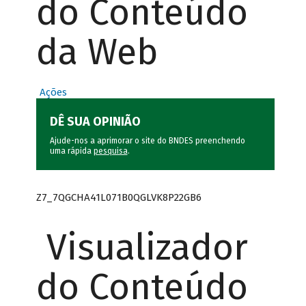
do Conteúdo
da Web
Ações
DÊ SUA OPINIÃO
Ajude-nos a aprimorar o site do BNDES preenchendo
uma rápida
pesquisa
.
Z7_7QGCHA41L071B0QGLVK8P22GB6
Visualizador
do Conteúdo