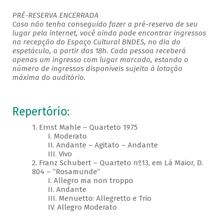
PRÉ-RESERVA ENCERRADA
Caso não tenha conseguido fazer a pré-reserva de seu
lugar pela internet, você ainda pode encontrar ingressos
na recepção do Espaço Cultural BNDES, no dia do
espetáculo, a partir das 18h. Cada pessoa receberá
apenas um ingresso com lugar marcado, estando o
número de ingressos disponíveis sujeito à lotação
máxima do auditório. ​
Repertório:
1. Ernst Mahle – Quarteto 1975
I. Moderato
II. Andante – Agitato – Andante
III. Vivo
2. Franz Schubert – Quarteto nº13, em Lá Maior, D.
804 – “Rosamunde”
I. Allegro ma non troppo
II. Andante
III. Menuetto: Allegretto e Trio
IV. Allegro Moderato