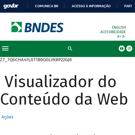
COMUNICA BR
ACESSO À INFORMAÇÃO
PARTI
ENGLISH
ACESSIBILIDADE
A+
A-
Busca
Z7_7QGCHA41L071B0QGLVK8P22GJ0
Visualizador do
Conteúdo da Web
Ações