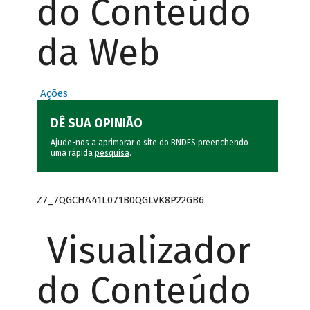
do Conteúdo
da Web
Ações
DÊ SUA OPINIÃO
Ajude-nos a aprimorar o site do BNDES preenchendo
uma rápida
pesquisa
.
Z7_7QGCHA41L071B0QGLVK8P22GB6
Visualizador
do Conteúdo