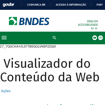
COMUNICA BR
ACESSO À INFORMAÇÃO
PARTI
ENGLISH
ACESSIBILIDADE
A+
A-
Busca
Z7_7QGCHA41L071B0QGLVK8P22GJ0
Visualizador do
Conteúdo da Web
Ações