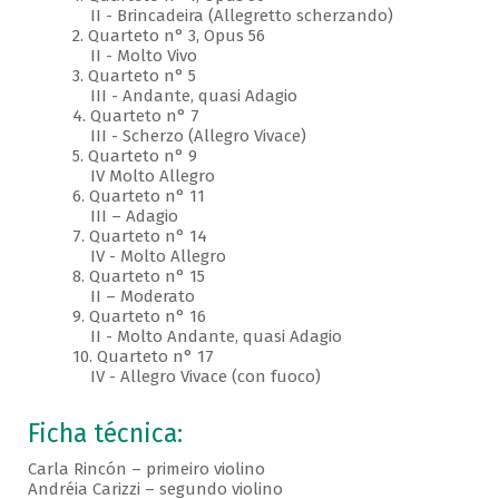
II - Brincadeira (Allegretto scherzando)
2. Quarteto n° 3, Opus 56
II - Molto Vivo
3. Quarteto n° 5
III - Andante, quasi Adagio
4. Quarteto n° 7
III - Scherzo (Allegro Vivace)
5. Quarteto n° 9
IV Molto Allegro
6. Quarteto n° 11
III – Adagio
7. Quarteto n° 14
IV - Molto Allegro
8. Quarteto n° 15
II – Moderato
9. Quarteto n° 16
II - Molto Andante, quasi Adagio
10. Quarteto n° 17
IV - Allegro Vivace (con fuoco)
Ficha técnica:
Carla Rincón – primeiro violino
Andréia Carizzi – segundo violino