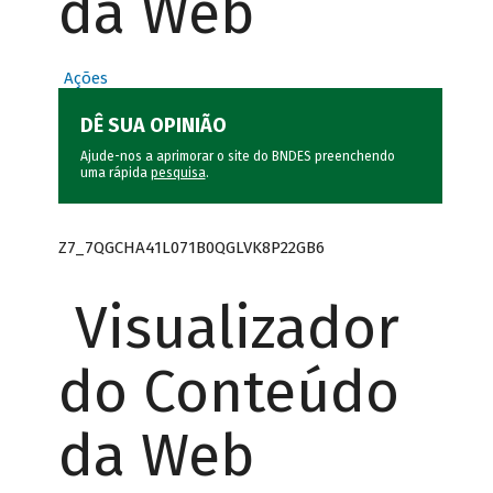
da Web
Ações
DÊ SUA OPINIÃO
Ajude-nos a aprimorar o site do BNDES preenchendo
uma rápida
pesquisa
.
Z7_7QGCHA41L071B0QGLVK8P22GB6
Visualizador
do Conteúdo
da Web