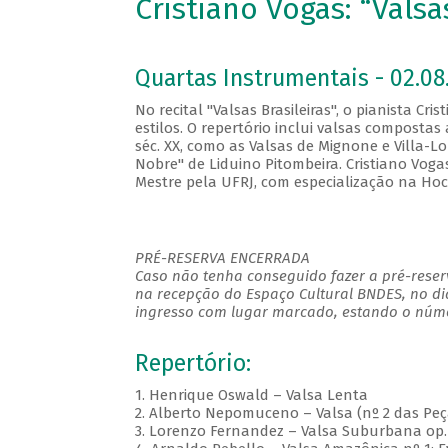
Cristiano Vogas: “Valsa
Quartas Instrumentais - 02.08.
No recital "Valsas Brasileiras", o pianista Cr
estilos. O repertório inclui valsas compost
séc. XX, como as Valsas de Mignone e Villa-L
Nobre" de Liduino Pitombeira. Cristiano Voga
Mestre pela UFRJ, com especialização na Hoc
PRÉ-RESERVA ENCERRADA
Caso não tenha conseguido fazer a pré-reserv
na recepção do Espaço Cultural BNDES, no di
ingresso com lugar marcado, estando o númer
Repertório:
1. Henrique Oswald – Valsa Lenta
2. Alberto Nepomuceno – Valsa (nº 2 das Peça
3. Lorenzo Fernandez – Valsa Suburbana op.