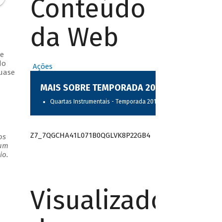
Conteúdo
da Web
 e
do
Ações
quase
MAIS SOBRE TEMPORADA 2017
Quartas Instrumentais - Temporada 2017
Z7_7QGCHA41L071B0QGLVK8P22GB4
os
 um
io.
Visualizador