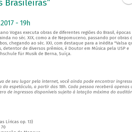
s Brasileiras”
2017 - 19h
istiano Vogas executa obras de diferentes regiões do Brasil, épocas
as ainda no séc. XIX, como a de Nepomuceno, passando por obras 
obos, chegando ao séc. XXI, com destaque para a inédita "Valsa 
s, detentor de diversos prêmios, é Doutor em Música pela USP e
hschule für Musik de Berna, Suíça.
a de seu lugar pela internet, você ainda pode encontrar ingress
a do espetáculo, a partir das 18h. Cada pessoa receberá apenas
o de ingressos disponíveis sujeito à lotação máxima do auditór
s Líricas op. 13)
 70