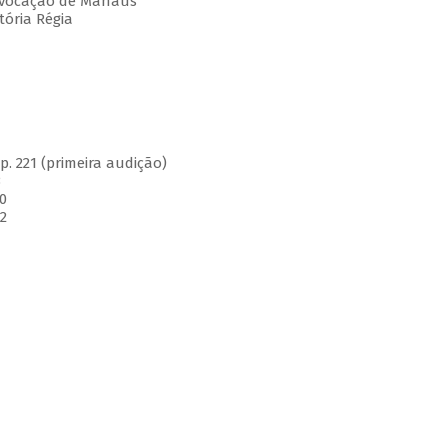
 Evocação de Manaus
tória Régia
. 221 (primeira audição)
3
0
2