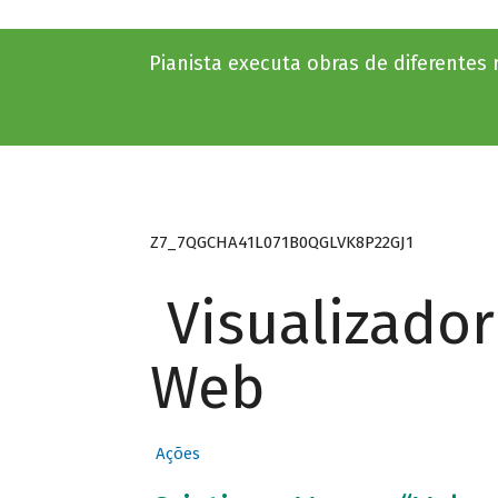
Pianista executa obras de diferentes r
Z7_7QGCHA41L071B0QGLVK8P22GJ1
Visualizado
Web
Ações