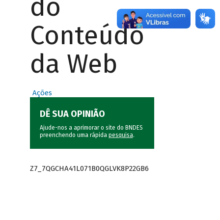
do
Conteúdo
da Web
Ações
DÊ SUA OPINIÃO
Ajude-nos a aprimorar o site do BNDES
preenchendo uma rápida
pesquisa
.
Z7_7QGCHA41L071B0QGLVK8P22GB6