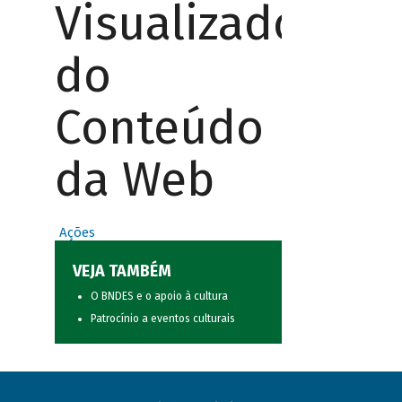
Visualizador
do
Conteúdo
da Web
Ações
VEJA TAMBÉM
O BNDES e o apoio à cultura
Patrocínio a eventos culturais