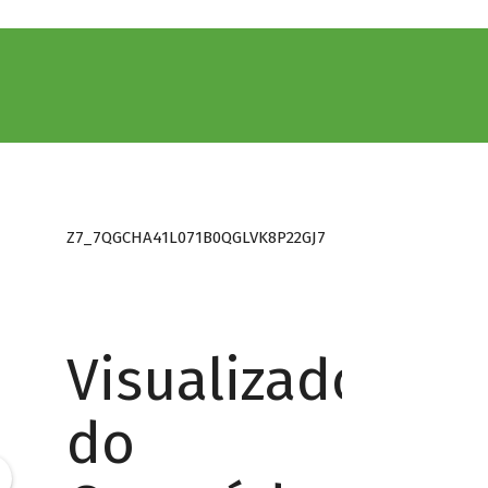
Z7_7QGCHA41L071B0QGLVK8P22GJ7
Visualizador
do