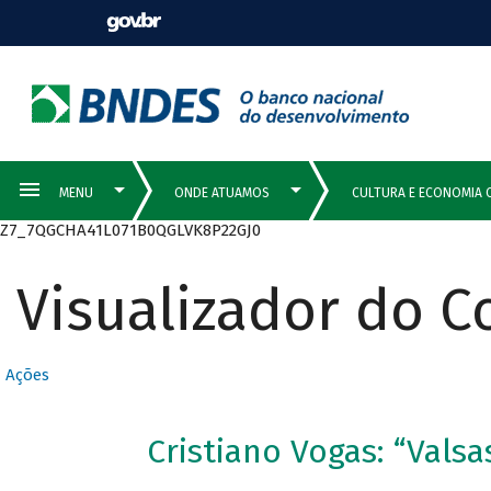
Z7_7QGCHA41L071B0QGLVK8P22GJ0
Visualizador do 
Ações
Cristiano Vogas: “Valsa