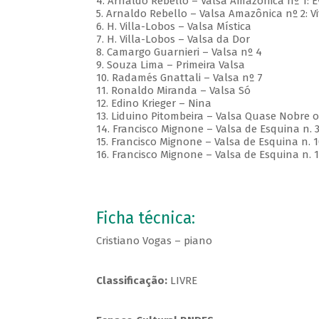
4. Arnaldo Rebello – Valsa Amazônica nº 1:
5. Arnaldo Rebello – Valsa Amazônica nº 2: Vi
6. H. Villa-Lobos – Valsa Mística
7. H. Villa-Lobos – Valsa da Dor
8. Camargo Guarnieri – Valsa nº 4
9. Souza Lima – Primeira Valsa
10. Radamés Gnattali – Valsa nº 7
11. Ronaldo Miranda – Valsa Só
12. Edino Krieger – Nina
13. Liduino Pitombeira – Valsa Quase Nobre op
14. Francisco Mignone – Valsa de Esquina n. 
15. Francisco Mignone – Valsa de Esquina n. 1
16. Francisco Mignone – Valsa de Esquina n. 1
Ficha técnica:
Cristiano Vogas – piano
Classificação:
LIVRE