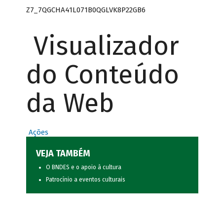
Z7_7QGCHA41L071B0QGLVK8P22GB6
Visualizador
do Conteúdo
da Web
Ações
VEJA TAMBÉM
O BNDES e o apoio à cultura
Patrocínio a eventos culturais