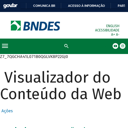
COMUNICA BR
ACESSO À INFORMAÇÃO
PARTI
ENGLISH
ACESSIBILIDADE
A+
A-
Busca
Z7_7QGCHA41L071B0QGLVK8P22GJ0
Visualizador do
Conteúdo da Web
Ações