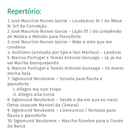
Repertório:
1. José Maurício Nunes Garcia – Laudamus Te / da Missa
N. Srª da Conceição
2. José Maurício Nunes Garcia – Lição 5ª / do compêndio
de Música e Método para Pianoforte
3. José Maurício Nunes Garcia – Beijo a mão que me
condena
4. Anônimo (anotado por Spix e Von Martius) – Landum
5. Marcos Portugal e Tomás Antonio Gonzaga – Já, já me
vai Marília branquejando
6. Marcos Portugal e Tomás Antonio Gonzaga – Os mares
minha bela
7. Sigismund Neukomm – Sonata para flauta e
pianoforte
I. Allegro ma non tropo
II. Allegro alla turca
8. Sigismund Neukomm – Desde o dia em que eu nasci
(letra: Joaquim Manoel da Câmara)
9. Sigismund Neukomm – L’amoureux / fantasia para
flauta e pianoforte
10. Sigismund Neukomm – Marcha fúnebre para o Conde
da Barca