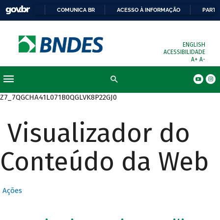
COMUNICA BR
ACESSO À INFORMAÇÃO
PARTI
ENGLISH
ACESSIBILIDADE
A+
A-
Busca
Z7_7QGCHA41L071B0QGLVK8P22GJ0
Visualizador do
Conteúdo da Web
Ações