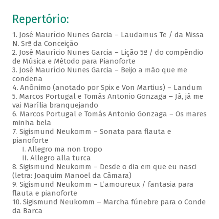
Repertório:
1. José Maurício Nunes Garcia – Laudamus Te / da Missa
N. Srª da Conceição
2. José Maurício Nunes Garcia – Lição 5ª / do compêndio
de Música e Método para Pianoforte
3. José Maurício Nunes Garcia – Beijo a mão que me
condena
4. Anônimo (anotado por Spix e Von Martius) – Landum
5. Marcos Portugal e Tomás Antonio Gonzaga – Já, já me
vai Marília branquejando
6. Marcos Portugal e Tomás Antonio Gonzaga – Os mares
minha bela
7. Sigismund Neukomm – Sonata para flauta e
pianoforte
I. Allegro ma non tropo
II. Allegro alla turca
8. Sigismund Neukomm – Desde o dia em que eu nasci
(letra: Joaquim Manoel da Câmara)
9. Sigismund Neukomm – L’amoureux / fantasia para
flauta e pianoforte
10. Sigismund Neukomm – Marcha fúnebre para o Conde
da Barca