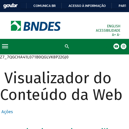
COMUNICA BR
ACESSO À INFORMAÇÃO
PARTI
ENGLISH
ACESSIBILIDADE
A+
A-
Busca
Z7_7QGCHA41L071B0QGLVK8P22GJ0
Visualizador do
Conteúdo da Web
Ações