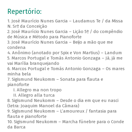
Repertório:
1. José Maurício Nunes Garcia – Laudamus Te / da Missa
N. Srª da Conceição
2. José Maurício Nunes Garcia – Lição 5ª / do compêndio
de Música e Método para Pianoforte
3. José Maurício Nunes Garcia – Beijo a mão que me
condena
4. Anônimo (anotado por Spix e Von Martius) – Landum
5. Marcos Portugal e Tomás Antonio Gonzaga – Já, já me
vai Marília branquejando
6. Marcos Portugal e Tomás Antonio Gonzaga – Os mares
minha bela
7. Sigismund Neukomm – Sonata para flauta e
pianoforte
I. Allegro ma non tropo
II. Allegro alla turca
8. Sigismund Neukomm – Desde o dia em que eu nasci
(letra: Joaquim Manoel da Câmara)
9. Sigismund Neukomm – L’amoureux / fantasia para
flauta e pianoforte
10. Sigismund Neukomm – Marcha fúnebre para o Conde
da Barca