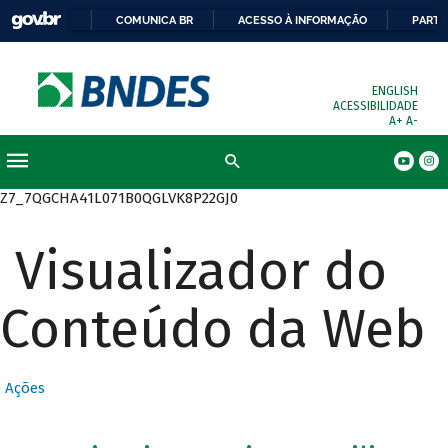
COMUNICA BR
ACESSO À INFORMAÇÃO
PARTI
ENGLISH
ACESSIBILIDADE
A+
A-
Busca
Z7_7QGCHA41L071B0QGLVK8P22GJ0
Visualizador do
Conteúdo da Web
Ações