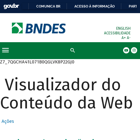
COMUNICA BR
ACESSO À INFORMAÇÃO
PARTI
ENGLISH
ACESSIBILIDADE
A+
A-
Busca
Z7_7QGCHA41L071B0QGLVK8P22GJ0
Visualizador do
Conteúdo da Web
Ações