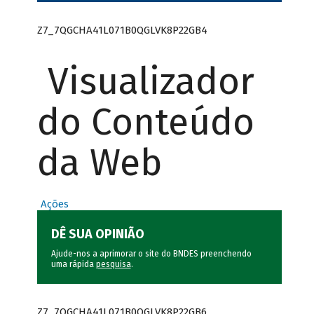
Z7_7QGCHA41L071B0QGLVK8P22GB4
Visualizador
do Conteúdo
da Web
Ações
DÊ SUA OPINIÃO
Ajude-nos a aprimorar o site do BNDES preenchendo
uma rápida
pesquisa
.
Z7_7QGCHA41L071B0QGLVK8P22GB6