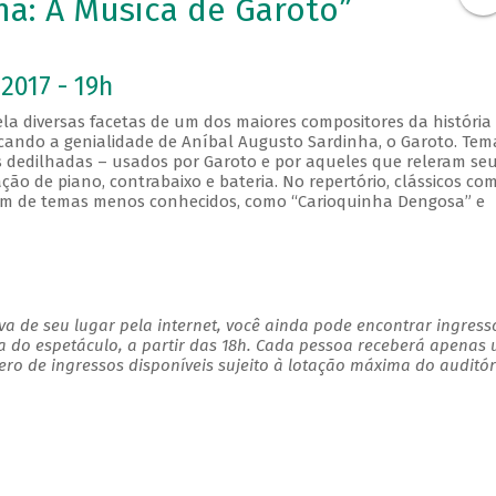
ma: A Música de Garoto”
2017 - 19h
ela diversas facetas de um dos maiores compositores da história
icando a genialidade de Aníbal Augusto Sardinha, o Garoto. Tem
 dedilhadas – usados por Garoto e por aqueles que releram se
ão de piano, contrabaixo e bateria. No repertório, clássicos co
lém de temas menos conhecidos, como “Carioquinha Dengosa” e
a de seu lugar pela internet, você ainda pode encontrar ingress
a do espetáculo, a partir das 18h. Cada pessoa receberá apenas
o de ingressos disponíveis sujeito à lotação máxima do auditór