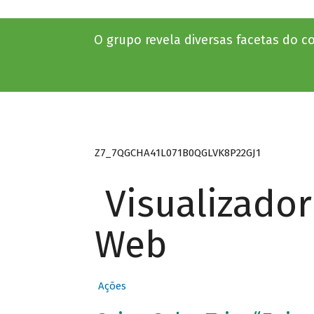
O grupo revela diversas facetas do c
Z7_7QGCHA41L071B0QGLVK8P22GJ1
Visualizado
Web
Ações