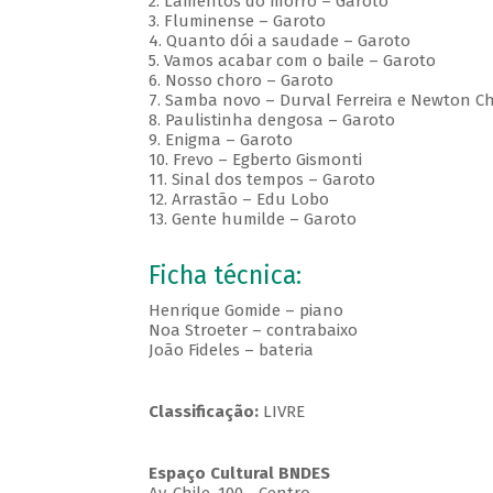
2. Lamentos do morro – Garoto
3. Fluminense – Garoto
4. Quanto dói a saudade – Garoto
5. Vamos acabar com o baile – Garoto
6. Nosso choro – Garoto
7. Samba novo – Durval Ferreira e Newton C
8. Paulistinha dengosa – Garoto
9. Enigma – Garoto
10. Frevo – Egberto Gismonti
11. Sinal dos tempos – Garoto
12. Arrastão – Edu Lobo
13. Gente humilde – Garoto
Ficha técnica:
Henrique Gomide – piano
Noa Stroeter – contrabaixo
João Fideles – bateria
Classificação:
LIVRE
Espaço Cultural BNDES