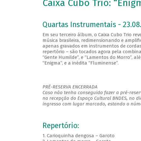
Caixa Cubo Trio: “Enig
Quartas Instrumentais - 23.08.
Em seu terceiro álbum, o Caixa Cubo Trio rev
música brasileira, redimensionando e amplif
apenas gravados em instrumentos de cordas
repertório – são tocados agora pela combinaç
“Gente Humilde”, e “Lamentos do Morro”, a
“Enigma”, e a inédita “Fluminense”.
PRÉ-RESERVA ENCERRADA
Caso não tenha conseguido fazer a pré-reserv
na recepção do Espaço Cultural BNDES, no di
ingresso com lugar marcado, estando o númer
Repertório:
1. Carioquinha dengosa – Garoto