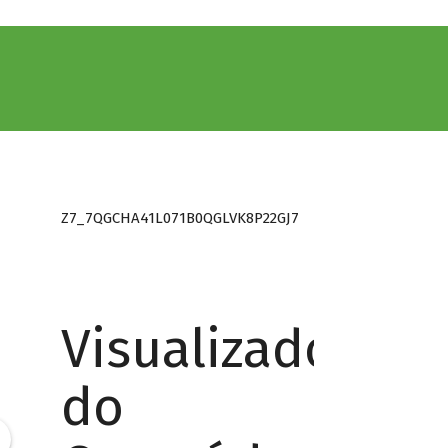
Z7_7QGCHA41L071B0QGLVK8P22GJ7
Visualizador
do