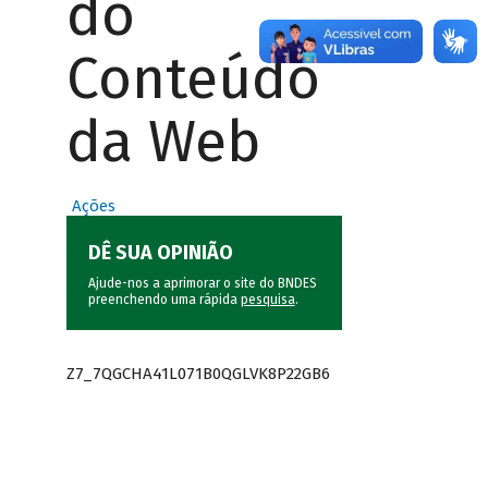
do
Conteúdo
da Web
Ações
DÊ SUA OPINIÃO
Ajude-nos a aprimorar o site do BNDES
preenchendo uma rápida
pesquisa
.
Z7_7QGCHA41L071B0QGLVK8P22GB6