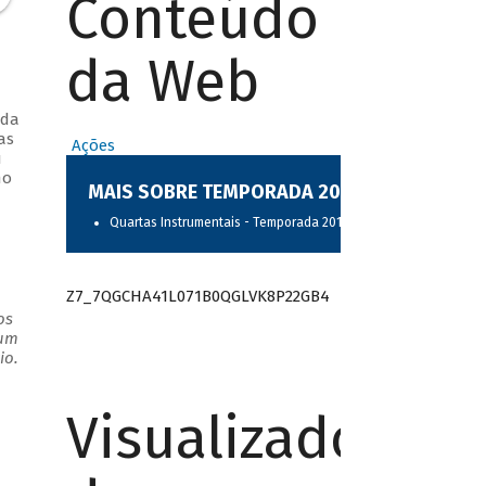
Conteúdo
da Web
 da
as
Ações
u
mo
MAIS SOBRE TEMPORADA 2017
Quartas Instrumentais - Temporada 2017
Z7_7QGCHA41L071B0QGLVK8P22GB4
os
 um
io.
Visualizador