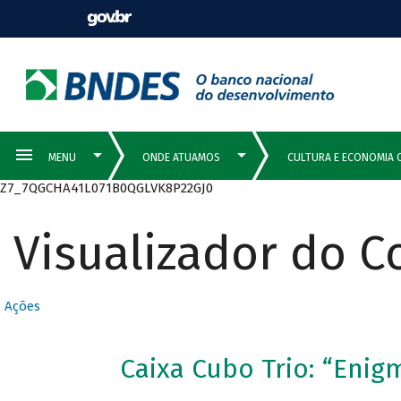
Z7_7QGCHA41L071B0QGLVK8P22GJ0
Visualizador do 
Ações
Caixa Cubo Trio: “Enig