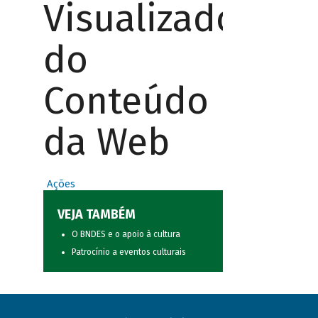
Visualizador
do
Conteúdo
da Web
Ações
VEJA TAMBÉM
O BNDES e o apoio à cultura
Patrocínio a eventos culturais