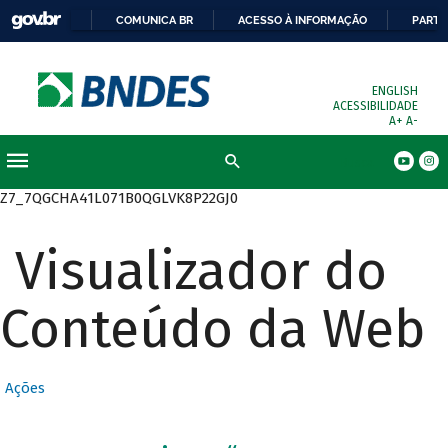
COMUNICA BR
ACESSO À INFORMAÇÃO
PARTI
ENGLISH
ACESSIBILIDADE
A+
A-
Busca
Z7_7QGCHA41L071B0QGLVK8P22GJ0
Visualizador do
Conteúdo da Web
Ações