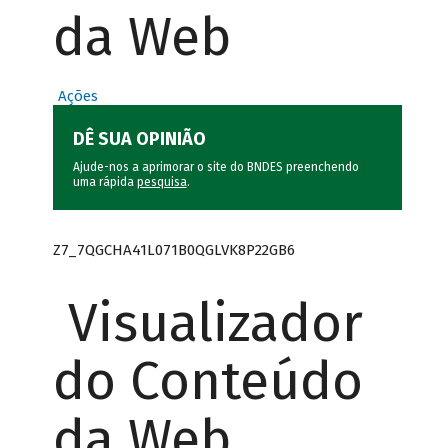
da Web
Ações
DÊ SUA OPINIÃO
Ajude-nos a aprimorar o site do BNDES preenchendo
uma rápida
pesquisa
.
Z7_7QGCHA41L071B0QGLVK8P22GB6
Visualizador
do Conteúdo
da Web