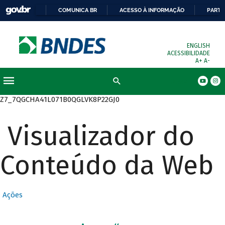
COMUNICA BR
ACESSO À INFORMAÇÃO
PARTI
ENGLISH
ACESSIBILIDADE
A+
A-
Busca
Z7_7QGCHA41L071B0QGLVK8P22GJ0
Visualizador do
Conteúdo da Web
Ações