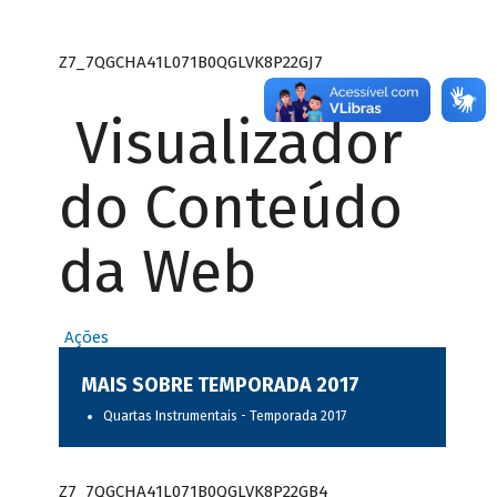
Z7_7QGCHA41L071B0QGLVK8P22GJ7
Visualizador
do Conteúdo
da Web
Ações
MAIS SOBRE TEMPORADA 2017
Quartas Instrumentais - Temporada 2017
Z7_7QGCHA41L071B0QGLVK8P22GB4