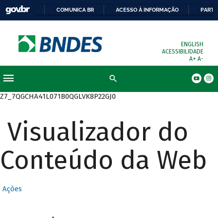
COMUNICA BR
ACESSO À INFORMAÇÃO
PARTI
ENGLISH
ACESSIBILIDADE
A+
A-
Busca
Z7_7QGCHA41L071B0QGLVK8P22GJ0
Visualizador do
Conteúdo da Web
Ações