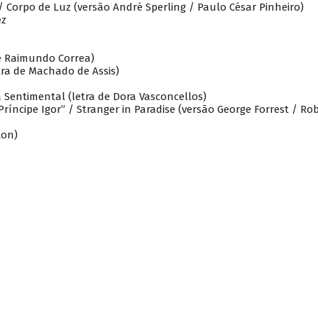
 / Corpo de Luz (versão André Sperling / Paulo César Pinheiro)
ez
e Raimundo Correa)
tra de Machado de Assis)
a Sentimental (letra de Dora Vasconcellos)
ríncipe Igor” / Stranger in Paradise (versão George Forrest / Ro
ton)