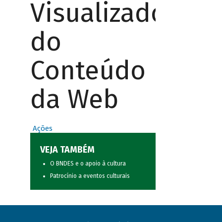
Visualizador
do
Conteúdo
da Web
Ações
VEJA TAMBÉM
O BNDES e o apoio à cultura
Patrocínio a eventos culturais