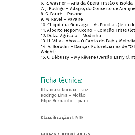
6. R. Wagner – Ária da ópera Tristão e Isolda
7. J. Rodrigo – Adagio, do Concerto de Aranju
8. G. Fauré – Pavane
9. M. Ravel – Pavane
10. Chiquinha Gonzaga – As Pombas (letra d
11. Alberto Nepomuceno – Coração Triste (le
12. Delza Agrícola – Modinha
13. H. Villa-Lobos – O Canto do Pajé / Melodi
14. A. Borodin – Danças Polovetzianas de “O P
Wright)
15. C. Débussy – My Réverie (versão Larry Clin
Ficha técnica:
Ithamara Koorax – voz
Rodrigo Lima – violão
Filipe Bernardo – piano
Classificação:
LIVRE
Espaço Cultural BNDES