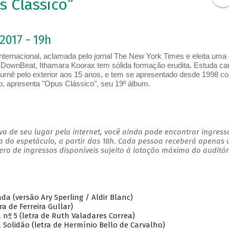
s Clássico”
2017 - 19h
 internacional, aclamada pelo jornal The New York Times e eleita uma
a DownBeat, Ithamara Koorax tem sólida formação erudita. Estuda ca
ra turnê pelo exterior aos 15 anos, e tem se apresentado desde 1998 c
lo, apresenta "Opus Clássico", seu 19º álbum.
a de seu lugar pela internet, você ainda pode encontrar ingress
a do espetáculo, a partir das 18h. Cada pessoa receberá apenas
o de ingressos disponíveis sujeito à lotação máxima do auditór
da (versão Ary Sperling / Aldir Blanc)
ra de Ferreira Gullar)
a nº 5 (letra de Ruth Valadares Correa)
da Solidão (letra de Hermínio Bello de Carvalho)