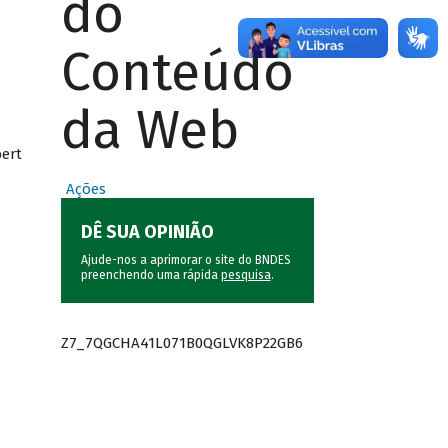
do
Conteúdo
da Web
bert
Ações
DÊ SUA OPINIÃO
Ajude-nos a aprimorar o site do BNDES
preenchendo uma rápida
pesquisa
.
Z7_7QGCHA41L071B0QGLVK8P22GB6