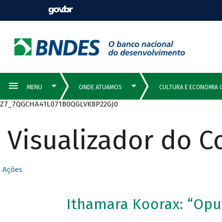
Z7_7QGCHA41L071B0QGLVK8P22GJ0
Visualizador do 
Ações
Ithamara Koorax: “Opu