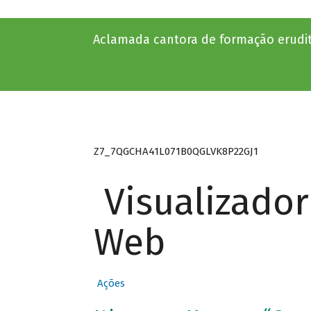
Aclamada cantora de formação erudi
Z7_7QGCHA41L071B0QGLVK8P22GJ1
Visualizado
Web
Ações