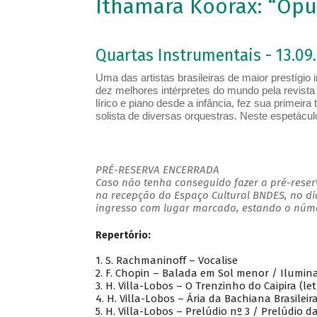
Ithamara Koorax: “Opu
Quartas Instrumentais - 13.09.
Uma das artistas brasileiras de maior prestígio
dez melhores intérpretes do mundo pela revist
lírico e piano desde a infância, fez sua primei
solista de diversas orquestras. Neste espetácu
PRÉ-RESERVA ENCERRADA
Caso não tenha conseguido fazer a pré-reserv
na recepção do Espaço Cultural BNDES, no di
ingresso com lugar marcado, estando o númer
Repertório:
1. S. Rachmaninoff – Vocalise
2. F. Chopin – Balada em Sol menor / Ilumina
3. H. Villa-Lobos – O Trenzinho do Caipira (let
4. H. Villa-Lobos – Ária da Bachiana Brasileir
5. H. Villa-Lobos – Prelúdio nº 3 / Prelúdio 