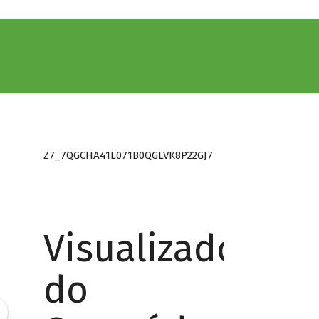
Z7_7QGCHA41L071B0QGLVK8P22GJ7
Visualizador
do