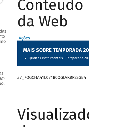
Conteúdo
da Web
 das
nto
Ações
omo
MAIS SOBRE TEMPORADA 2017
Quartas Instrumentais - Temporada 2017
os
Z7_7QGCHA41L071B0QGLVK8P22GB4
 um
io.
Visualizador