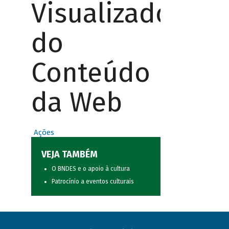
Visualizador
do
Conteúdo
da Web
Ações
VEJA TAMBÉM
O BNDES e o apoio à cultura
Patrocínio a eventos culturais