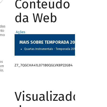
Conteúdo
da Web
 das
nto
Ações
omo
MAIS SOBRE TEMPORADA 2017
Quartas Instrumentais - Temporada 2017
os
Z7_7QGCHA41L071B0QGLVK8P22GB4
 um
io.
Visualizador