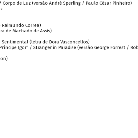
 / Corpo de Luz (versão André Sperling / Paulo César Pinheiro)
ez
e Raimundo Correa)
tra de Machado de Assis)
a Sentimental (letra de Dora Vasconcellos)
ríncipe Igor” / Stranger in Paradise (versão George Forrest / Ro
ton)