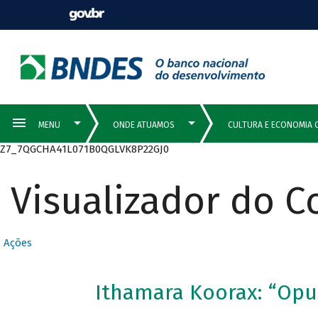
Z7_7QGCHA41L071B0QGLVK8P22GJ0
Visualizador do 
Ações
Ithamara Koorax: “Opu