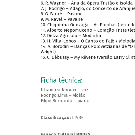
6. R. Wagner – Ária da ópera Tristão e Isolda
7. J. Rodrigo – Adagio, do Concerto de Aranju
8. G. Fauré – Pavane
9. M. Ravel – Pavane
10. Chiquinha Gonzaga – As Pombas (letra d
11. Alberto Nepomuceno – Coração Triste (le
12. Delza Agrícola – Modinha
13. H. Villa-Lobos – O Canto do Pajé / Melodi
14. A. Borodin – Danças Polovetzianas de “O P
Wright)
15. C. Débussy – My Réverie (versão Larry Clin
Ficha técnica:
Ithamara Koorax – voz
Rodrigo Lima – violão
Filipe Bernardo – piano
Classificação:
LIVRE
Espaço Cultural BNDES