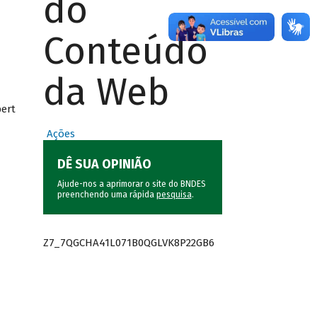
do
Conteúdo
da Web
bert
Ações
DÊ SUA OPINIÃO
Ajude-nos a aprimorar o site do BNDES
preenchendo uma rápida
pesquisa
.
Z7_7QGCHA41L071B0QGLVK8P22GB6