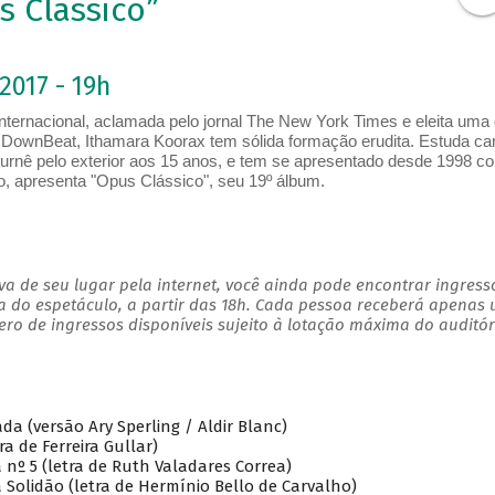
s Clássico”
2017 - 19h
 internacional, aclamada pelo jornal The New York Times e eleita uma
a DownBeat, Ithamara Koorax tem sólida formação erudita. Estuda ca
ra turnê pelo exterior aos 15 anos, e tem se apresentado desde 1998 c
lo, apresenta "Opus Clássico", seu 19º álbum.
a de seu lugar pela internet, você ainda pode encontrar ingress
a do espetáculo, a partir das 18h. Cada pessoa receberá apenas
o de ingressos disponíveis sujeito à lotação máxima do auditór
da (versão Ary Sperling / Aldir Blanc)
ra de Ferreira Gullar)
a nº 5 (letra de Ruth Valadares Correa)
da Solidão (letra de Hermínio Bello de Carvalho)