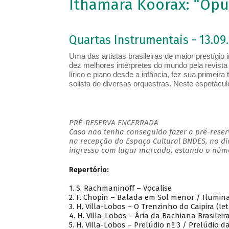
Ithamara Koorax: “Opu
Quartas Instrumentais - 13.09.
Uma das artistas brasileiras de maior prestígio
dez melhores intérpretes do mundo pela revist
lírico e piano desde a infância, fez sua primei
solista de diversas orquestras. Neste espetácu
PRÉ-RESERVA ENCERRADA
Caso não tenha conseguido fazer a pré-reserv
na recepção do Espaço Cultural BNDES, no di
ingresso com lugar marcado, estando o númer
Repertório:
1. S. Rachmaninoff – Vocalise
2. F. Chopin – Balada em Sol menor / Ilumina
3. H. Villa-Lobos – O Trenzinho do Caipira (let
4. H. Villa-Lobos – Ária da Bachiana Brasileir
5. H. Villa-Lobos – Prelúdio nº 3 / Prelúdio 