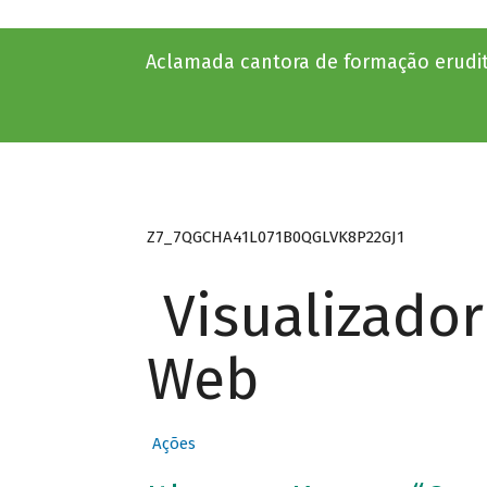
Aclamada cantora de formação erudi
Z7_7QGCHA41L071B0QGLVK8P22GJ1
Visualizado
Web
Ações