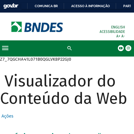
COMUNICA BR
ACESSO À INFORMAÇÃO
PARTI
ENGLISH
ACESSIBILIDADE
A+
A-
Busca
Z7_7QGCHA41L071B0QGLVK8P22GJ0
Visualizador do
Conteúdo da Web
Ações