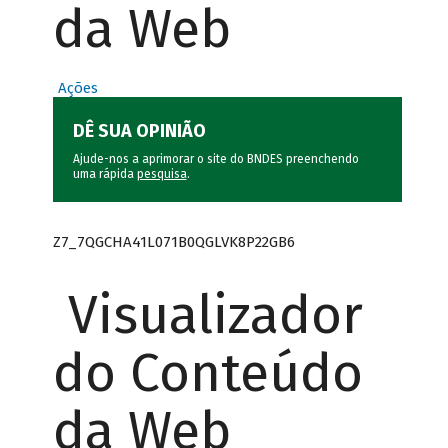
da Web
Ações
DÊ SUA OPINIÃO
Ajude-nos a aprimorar o site do BNDES preenchendo
uma rápida
pesquisa
.
Z7_7QGCHA41L071B0QGLVK8P22GB6
Visualizador
do Conteúdo
da Web