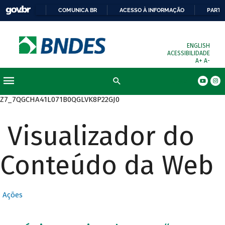
COMUNICA BR
ACESSO À INFORMAÇÃO
PARTI
ENGLISH
ACESSIBILIDADE
A+
A-
Busca
Z7_7QGCHA41L071B0QGLVK8P22GJ0
Visualizador do
Conteúdo da Web
Ações