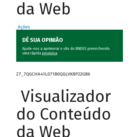
da Web
Ações
DÊ SUA OPINIÃO
Ajude-nos a aprimorar o site do BNDES preenchendo
uma rápida
pesquisa
.
Z7_7QGCHA41L071B0QGLVK8P22GB6
Visualizador
do Conteúdo
da Web