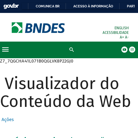
COMUNICA BR
ACESSO À INFORMAÇÃO
PARTI
ENGLISH
ACESSIBILIDADE
A+
A-
Busca
Z7_7QGCHA41L071B0QGLVK8P22GJ0
Visualizador do
Conteúdo da Web
Ações