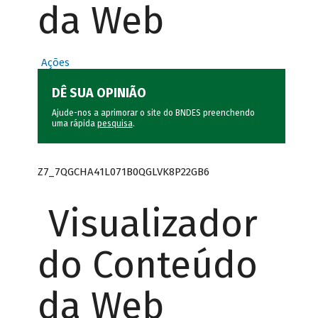
da Web
Ações
DÊ SUA OPINIÃO
Ajude-nos a aprimorar o site do BNDES preenchendo
uma rápida
pesquisa
.
Z7_7QGCHA41L071B0QGLVK8P22GB6
Visualizador
do Conteúdo
da Web