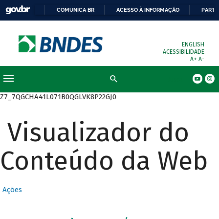
COMUNICA BR
ACESSO À INFORMAÇÃO
PARTI
ENGLISH
ACESSIBILIDADE
A+
A-
Busca
Z7_7QGCHA41L071B0QGLVK8P22GJ0
Visualizador do
Conteúdo da Web
Ações