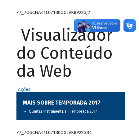
Z7_7QGCHA41L071B0QGLVK8P22GJ7
Visualizador
do Conteúdo
da Web
Ações
MAIS SOBRE TEMPORADA 2017
Quartas Instrumentais - Temporada 2017
Z7_7QGCHA41L071B0QGLVK8P22GB4