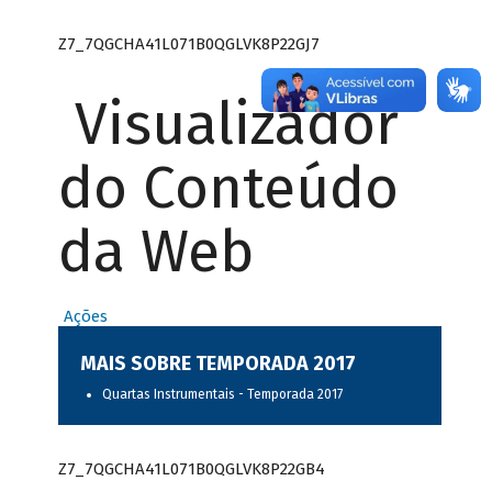
Z7_7QGCHA41L071B0QGLVK8P22GJ7
Visualizador
do Conteúdo
da Web
Ações
MAIS SOBRE TEMPORADA 2017
Quartas Instrumentais - Temporada 2017
Z7_7QGCHA41L071B0QGLVK8P22GB4