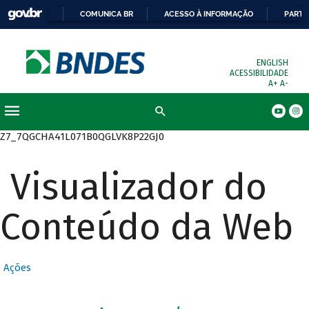
COMUNICA BR
ACESSO À INFORMAÇÃO
PARTI
ENGLISH
ACESSIBILIDADE
A+
A-
Busca
Z7_7QGCHA41L071B0QGLVK8P22GJ0
Visualizador do
Conteúdo da Web
Ações