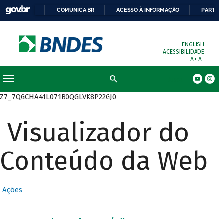
COMUNICA BR
ACESSO À INFORMAÇÃO
PARTI
ENGLISH
ACESSIBILIDADE
A+
A-
Busca
Z7_7QGCHA41L071B0QGLVK8P22GJ0
Visualizador do
Conteúdo da Web
Ações