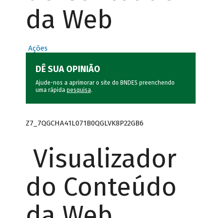
da Web
Ações
DÊ SUA OPINIÃO
Ajude-nos a aprimorar o site do BNDES preenchendo
uma rápida
pesquisa
.
Z7_7QGCHA41L071B0QGLVK8P22GB6
Visualizador
do Conteúdo
da Web