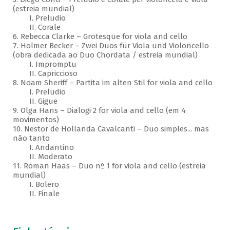
(estreia mundial)
I. Preludio
II. Corale
6. Rebecca Clarke – Grotesque for viola and cello
7. Holmer Becker – Zwei Duos für Viola und Violoncello
(obra dedicada ao Duo Chordata / estreia mundial)
I. Impromptu
II. Capriccioso
8. Noam Sheriff – Partita im alten Stil for viola and cello
I. Preludio
II. Gigue
9. Olga Hans – Dialogi 2 for viola and cello (em 4
movimentos)
10. Nestor de Hollanda Cavalcanti – Duo simples... mas
não tanto
I. Andantino
II. Moderato
11. Roman Haas – Duo nº 1 for viola and cello (estreia
mundial)
I. Bolero
II. Finale