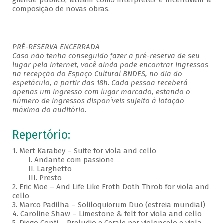
grande público, atuam como intérpretes e incentivam a
composição de novas obras.
PRÉ-RESERVA ENCERRADA
Caso não tenha conseguido fazer a pré-reserva de seu
lugar pela internet, você ainda pode encontrar ingressos
na recepção do Espaço Cultural BNDES, no dia do
espetáculo, a partir das 18h. Cada pessoa receberá
apenas um ingresso com lugar marcado, estando o
número de ingressos disponíveis sujeito à lotação
máxima do auditório.
Repertório:
1. Mert Karabey – Suite for viola and cello
I. Andante com passione
II. Larghetto
III. Presto
2. Eric Moe – And Life Like Froth Doth Throb for viola and
cello
3. Marco Padilha – Soliloquiorum Duo (estreia mundial)
4. Caroline Shaw – Limestone & felt for viola and cello
5. Diego Conti – Preludio e Corale per violoncelo e viola