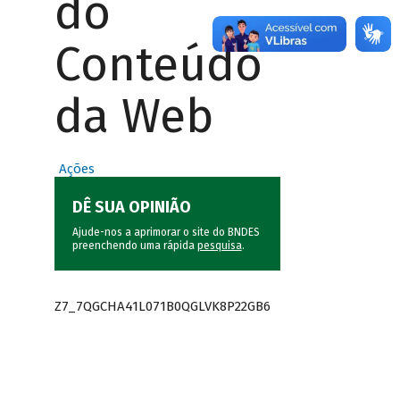
do
Conteúdo
da Web
Ações
DÊ SUA OPINIÃO
Ajude-nos a aprimorar o site do BNDES
preenchendo uma rápida
pesquisa
.
Z7_7QGCHA41L071B0QGLVK8P22GB6