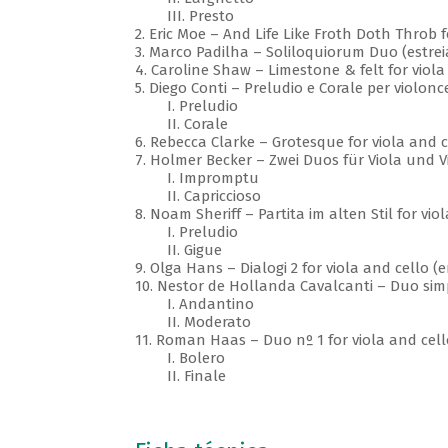
III. Presto
2. Eric Moe – And Life Like Froth Doth Throb f
3. Marco Padilha – Soliloquiorum Duo (estre
4. Caroline Shaw – Limestone & felt for viola
5. Diego Conti – Preludio e Corale per violonc
I. Preludio
II. Corale
6. Rebecca Clarke – Grotesque for viola and c
7. Holmer Becker – Zwei Duos für Viola und 
I. Impromptu
II. Capriccioso
8. Noam Sheriff – Partita im alten Stil for vio
I. Preludio
II. Gigue
9. Olga Hans – Dialogi 2 for viola and cello 
10. Nestor de Hollanda Cavalcanti – Duo sim
I. Andantino
II. Moderato
11. Roman Haas – Duo nº 1 for viola and cell
I. Bolero
II. Finale