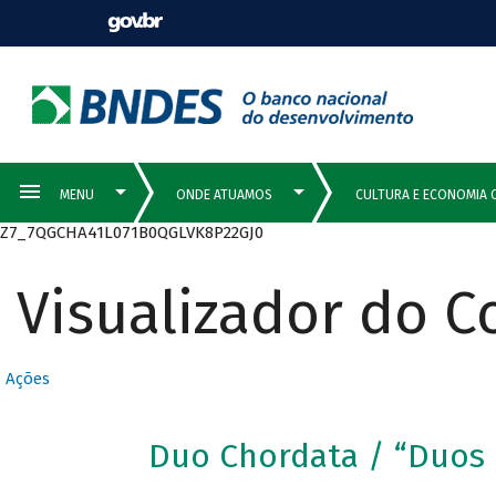
Z7_7QGCHA41L071B0QGLVK8P22GJ0
Visualizador do 
Ações
Duo Chordata / “Duos p