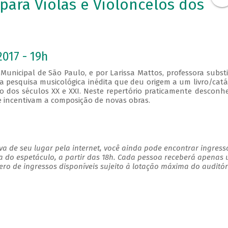
para Violas e Violoncelos dos
2017 - 19h
 Municipal de São Paulo, e por Larissa Mattos, professora subst
a pesquisa musicológica inédita que deu origem a um livro/cat
o dos séculos XX e XXI. Neste repertório praticamente desconh
e incentivam a composição de novas obras.
a de seu lugar pela internet, você ainda pode encontrar ingress
a do espetáculo, a partir das 18h. Cada pessoa receberá apenas
o de ingressos disponíveis sujeito à lotação máxima do auditór