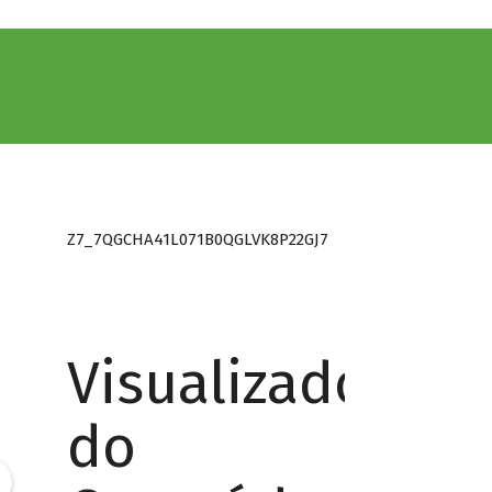
Z7_7QGCHA41L071B0QGLVK8P22GJ7
Visualizador
do