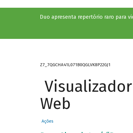
Duo apresenta repertório raro para vi
Z7_7QGCHA41L071B0QGLVK8P22GJ1
Visualizado
Web
Ações