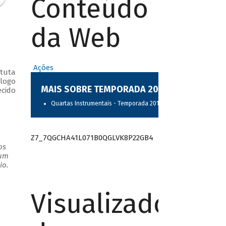
Conteúdo
da Web
Ações
ituta
álogo
MAIS SOBRE TEMPORADA 2017
ecido
Quartas Instrumentais - Temporada 2017
Z7_7QGCHA41L071B0QGLVK8P22GB4
os
 um
io.
Visualizador