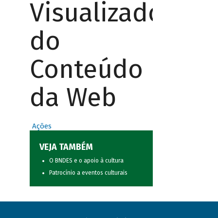
Visualizador
do
Conteúdo
da Web
Ações
VEJA TAMBÉM
O BNDES e o apoio à cultura
Patrocínio a eventos culturais