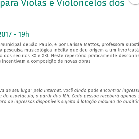
para Violas e Violoncelos dos
2017 - 19h
 Municipal de São Paulo, e por Larissa Mattos, professora subst
a pesquisa musicológica inédita que deu origem a um livro/cat
o dos séculos XX e XXI. Neste repertório praticamente desconh
e incentivam a composição de novas obras.
a de seu lugar pela internet, você ainda pode encontrar ingress
a do espetáculo, a partir das 18h. Cada pessoa receberá apenas
o de ingressos disponíveis sujeito à lotação máxima do auditór