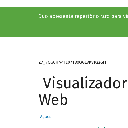
Duo apresenta repertório raro para vi
Z7_7QGCHA41L071B0QGLVK8P22GJ1
Visualizado
Web
Ações