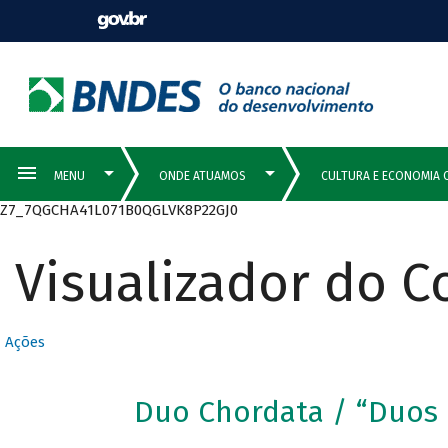
Z7_7QGCHA41L071B0QGLVK8P22GJ0
Visualizador do 
Ações
Duo Chordata / “Duos p