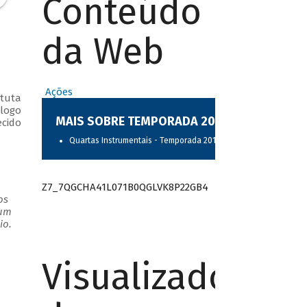
Conteúdo
da Web
Ações
ituta
álogo
MAIS SOBRE TEMPORADA 2017
ecido
Quartas Instrumentais - Temporada 2017
Z7_7QGCHA41L071B0QGLVK8P22GB4
os
 um
io.
Visualizador