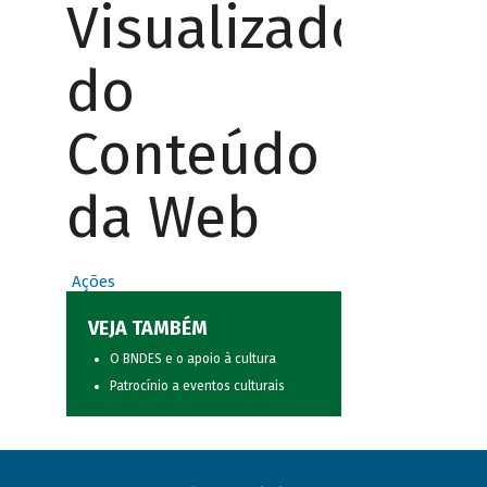
Visualizador
do
Conteúdo
da Web
Ações
VEJA TAMBÉM
O BNDES e o apoio à cultura
Patrocínio a eventos culturais