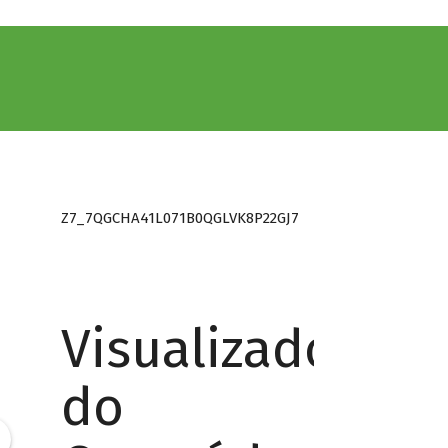
Z7_7QGCHA41L071B0QGLVK8P22GJ7
Visualizador
do