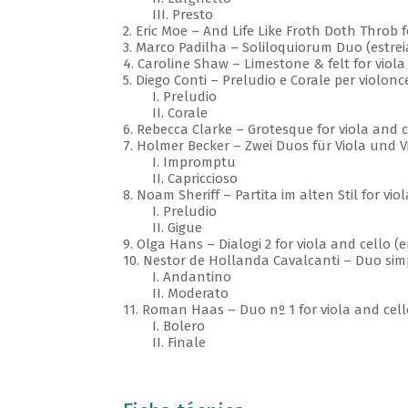
III. Presto
2. Eric Moe – And Life Like Froth Doth Throb f
3. Marco Padilha – Soliloquiorum Duo (estre
4. Caroline Shaw – Limestone & felt for viola
5. Diego Conti – Preludio e Corale per violonc
I. Preludio
II. Corale
6. Rebecca Clarke – Grotesque for viola and c
7. Holmer Becker – Zwei Duos für Viola und 
I. Impromptu
II. Capriccioso
8. Noam Sheriff – Partita im alten Stil for vio
I. Preludio
II. Gigue
9. Olga Hans – Dialogi 2 for viola and cello 
10. Nestor de Hollanda Cavalcanti – Duo sim
I. Andantino
II. Moderato
11. Roman Haas – Duo nº 1 for viola and cell
I. Bolero
II. Finale