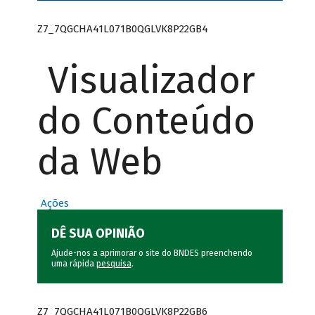
Z7_7QGCHA41L071B0QGLVK8P22GB4
Visualizador
do Conteúdo
da Web
Ações
DÊ SUA OPINIÃO
Ajude-nos a aprimorar o site do BNDES preenchendo
uma rápida
pesquisa
.
Z7_7QGCHA41L071B0QGLVK8P22GB6