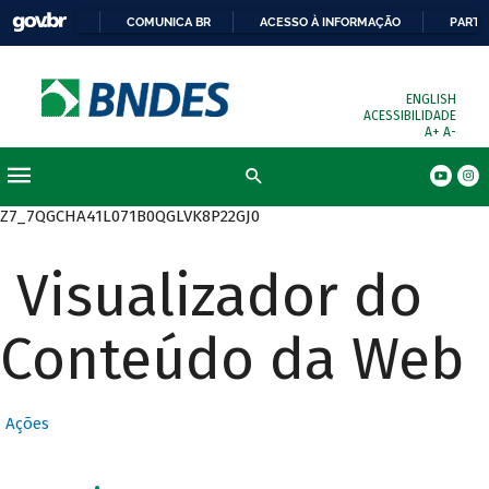
COMUNICA BR
ACESSO À INFORMAÇÃO
PARTI
ENGLISH
ACESSIBILIDADE
A+
A-
Busca
Z7_7QGCHA41L071B0QGLVK8P22GJ0
Visualizador do
Conteúdo da Web
Ações