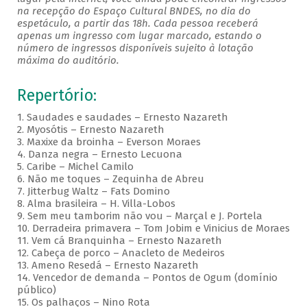
na recepção do Espaço Cultural BNDES, no dia do
espetáculo, a partir das 18h. Cada pessoa receberá
apenas um ingresso com lugar marcado, estando o
número de ingressos disponíveis sujeito à lotação
máxima do auditório.
Repertório:
1. Saudades e saudades – Ernesto Nazareth
2. Myosótis – Ernesto Nazareth
3. Maxixe da broinha – Everson Moraes
4. Danza negra – Ernesto Lecuona
5. Caribe – Michel Camilo
6. Não me toques – Zequinha de Abreu
7. Jitterbug Waltz – Fats Domino
8. Alma brasileira – H. Villa-Lobos
9. Sem meu tamborim não vou – Marçal e J. Portela
10. Derradeira primavera – Tom Jobim e Vinicius de Moraes
11. Vem cá Branquinha – Ernesto Nazareth
12. Cabeça de porco – Anacleto de Medeiros
13. Ameno Resedá – Ernesto Nazareth
14. Vencedor de demanda – Pontos de Ogum (domínio
público)
15. Os palhaços – Nino Rota