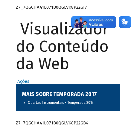
Z7_7QGCHA41L071B0QGLVK8P22GJ7
Visualizador
do Conteúdo
da Web
Ações
MAIS SOBRE TEMPORADA 2017
Quartas Instrumentais - Temporada 2017
Z7_7QGCHA41L071B0QGLVK8P22GB4