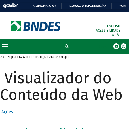
COMUNICA BR
ACESSO À INFORMAÇÃO
PARTI
ENGLISH
ACESSIBILIDADE
A+
A-
Busca
Z7_7QGCHA41L071B0QGLVK8P22GJ0
Visualizador do
Conteúdo da Web
Ações