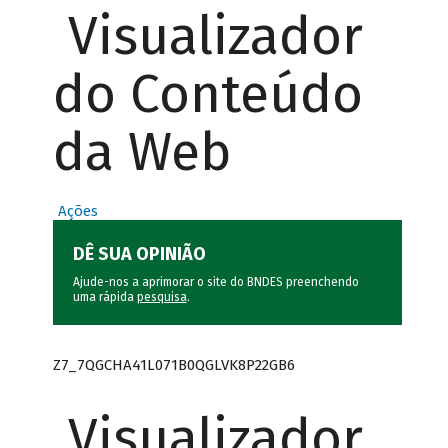
Visualizador
do Conteúdo
da Web
Ações
DÊ SUA OPINIÃO
Ajude-nos a aprimorar o site do BNDES preenchendo
uma rápida
pesquisa
.
Z7_7QGCHA41L071B0QGLVK8P22GB6
Visualizador