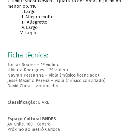
2. Dmitri Shostakovich – Quarteto de Cordas nº 8 em dó
menor, op. 110
I. Largo
II. Allegro molto
III. Allegretto
IV. Largo
V. Largo
Ficha técnica:
Tomaz Soares – 1º violino
Ubiratã Rodrigues – 2º violino
Nayran Pessanha – viola (músico licenciado)
Jessé Máximo Pereira – viola (músico convidado)
David Chew – violoncello
Classificação:
LIVRE
Espaço Cultural BNDES
Av, Chile, 100 - Centro
Próximo ao metrô Carioca