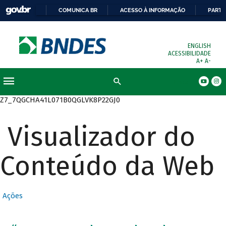
COMUNICA BR
ACESSO À INFORMAÇÃO
PARTI
ENGLISH
ACESSIBILIDADE
A+
A-
Busca
Z7_7QGCHA41L071B0QGLVK8P22GJ0
Visualizador do
Conteúdo da Web
Ações