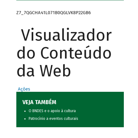
Z7_7QGCHA41L071B0QGLVK8P22GB6
Visualizador
do Conteúdo
da Web
Ações
VEJA TAMBÉM
O BNDES e o apoio à cultura
Patrocínio a eventos culturais