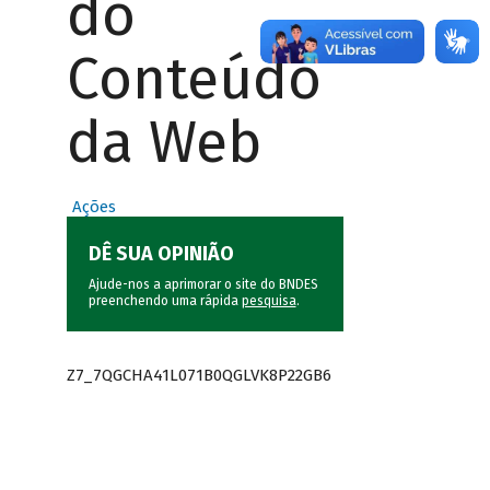
do
Conteúdo
da Web
Ações
DÊ SUA OPINIÃO
Ajude-nos a aprimorar o site do BNDES
preenchendo uma rápida
pesquisa
.
Z7_7QGCHA41L071B0QGLVK8P22GB6