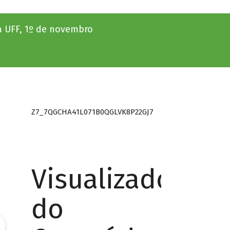
a UFF, 1º de novembro
Z7_7QGCHA41L071B0QGLVK8P22GJ7
Visualizador
do