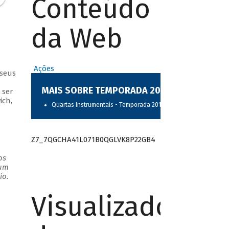
Conteúdo
da Web
Ações
 seus
MAIS SOBRE TEMPORADA 2017
 ser
ich,
Quartas Instrumentais - Temporada 2017
Z7_7QGCHA41L071B0QGLVK8P22GB4
os
 um
io.
Visualizador