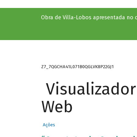
Obra de Villa-Lobos apresentada no c
Z7_7QGCHA41L071B0QGLVK8P22GJ1
Visualizado
Web
Ações