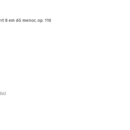
nº 8 em dó menor, op. 110
do)