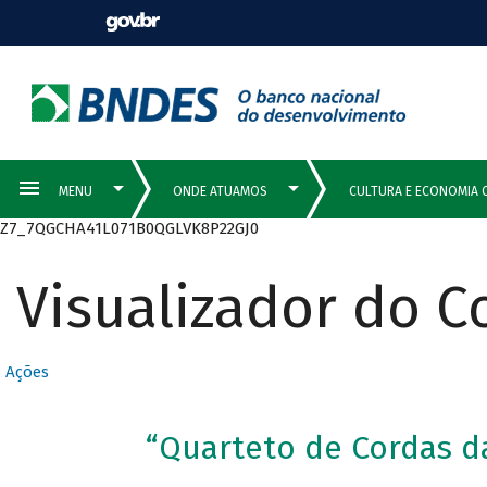
Z7_7QGCHA41L071B0QGLVK8P22GJ0
Visualizador do 
Ações
“Quarteto de Cordas d