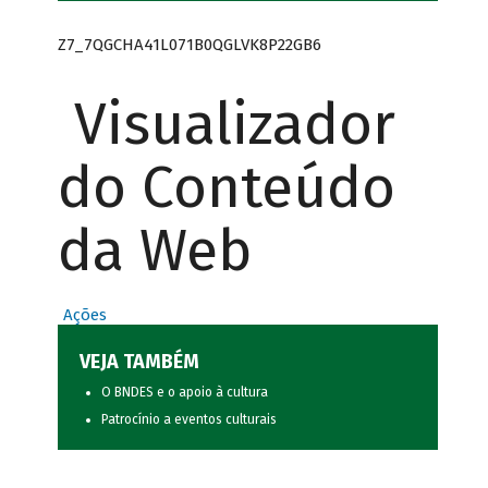
Z7_7QGCHA41L071B0QGLVK8P22GB6
Visualizador
do Conteúdo
da Web
Ações
VEJA TAMBÉM
O BNDES e o apoio à cultura
Patrocínio a eventos culturais