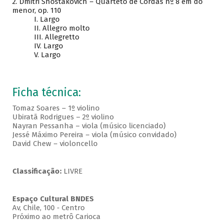
2. Dmitri Shostakovich – Quarteto de Cordas nº 8 em dó
menor, op. 110
I. Largo
II. Allegro molto
III. Allegretto
IV. Largo
V. Largo
Ficha técnica:
Tomaz Soares – 1º violino
Ubiratã Rodrigues – 2º violino
Nayran Pessanha – viola (músico licenciado)
Jessé Máximo Pereira – viola (músico convidado)
David Chew – violoncello
Classificação:
LIVRE
Espaço Cultural BNDES
Av, Chile, 100 - Centro
Próximo ao metrô Carioca