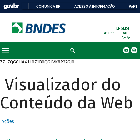
COMUNICA BR
ACESSO À INFORMAÇÃO
PARTI
ENGLISH
ACESSIBILIDADE
A+
A-
Busca
Z7_7QGCHA41L071B0QGLVK8P22GJ0
Visualizador do
Conteúdo da Web
Ações