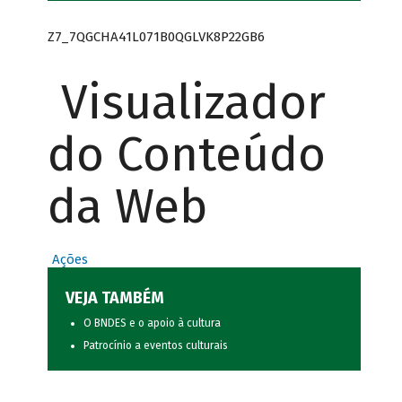
Z7_7QGCHA41L071B0QGLVK8P22GB6
Visualizador
do Conteúdo
da Web
Ações
VEJA TAMBÉM
O BNDES e o apoio à cultura
Patrocínio a eventos culturais