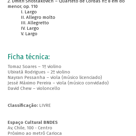
2. Dmitri Shostakovich – Quarteto de Cordas nº 8 em dó
menor, op. 110
I. Largo
II. Allegro molto
III. Allegretto
IV. Largo
V. Largo
Ficha técnica:
Tomaz Soares – 1º violino
Ubiratã Rodrigues – 2º violino
Nayran Pessanha – viola (músico licenciado)
Jessé Máximo Pereira – viola (músico convidado)
David Chew – violoncello
Classificação:
LIVRE
Espaço Cultural BNDES
Av, Chile, 100 - Centro
Próximo ao metrô Carioca