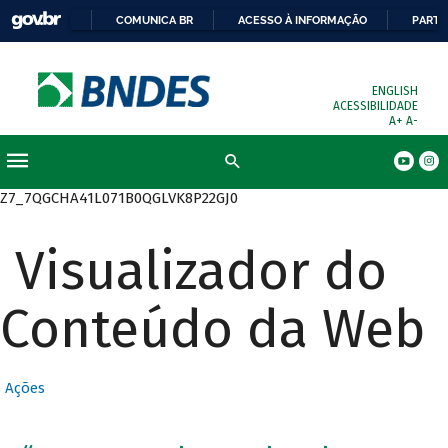
COMUNICA BR
ACESSO À INFORMAÇÃO
PARTI
ENGLISH
ACESSIBILIDADE
A+
A-
Busca
Z7_7QGCHA41L071B0QGLVK8P22GJ0
Visualizador do
Conteúdo da Web
Ações