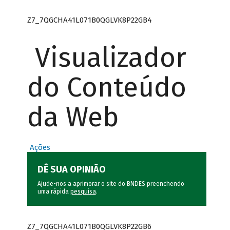
Z7_7QGCHA41L071B0QGLVK8P22GB4
Visualizador
do Conteúdo
da Web
Ações
DÊ SUA OPINIÃO
Ajude-nos a aprimorar o site do BNDES preenchendo
uma rápida
pesquisa
.
Z7_7QGCHA41L071B0QGLVK8P22GB6