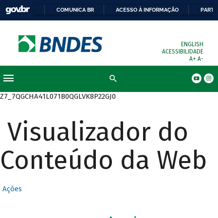
COMUNICA BR
ACESSO À INFORMAÇÃO
PARTI
ENGLISH
ACESSIBILIDADE
A+
A-
Busca
Z7_7QGCHA41L071B0QGLVK8P22GJ0
Visualizador do
Conteúdo da Web
Ações