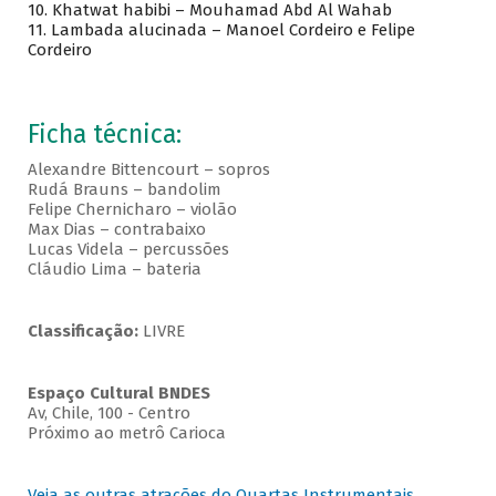
10. Khatwat habibi – Mouhamad Abd Al Wahab
11. Lambada alucinada – Manoel Cordeiro e Felipe
Cordeiro
Ficha técnica:
Alexandre Bittencourt – sopros
Rudá Brauns – bandolim
Felipe Chernicharo – violão
Max Dias – contrabaixo
Lucas Videla – percussões
Cláudio Lima – bateria
Classificação:
LIVRE
Espaço Cultural BNDES
Av, Chile, 100 - Centro
Próximo ao metrô Carioca
Veja as outras atrações do Quartas Instrumentais