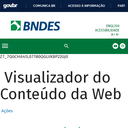
COMUNICA BR
ACESSO À INFORMAÇÃO
PARTI
ENGLISH
ACESSIBILIDADE
A+
A-
Busca
Z7_7QGCHA41L071B0QGLVK8P22GJ0
Visualizador do
Conteúdo da Web
Ações