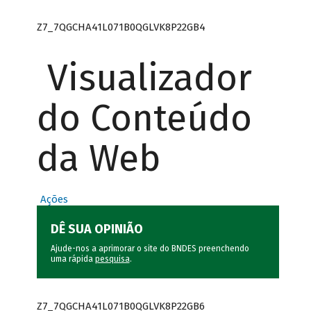
Z7_7QGCHA41L071B0QGLVK8P22GB4
Visualizador
do Conteúdo
da Web
Ações
DÊ SUA OPINIÃO
Ajude-nos a aprimorar o site do BNDES preenchendo
uma rápida
pesquisa
.
Z7_7QGCHA41L071B0QGLVK8P22GB6