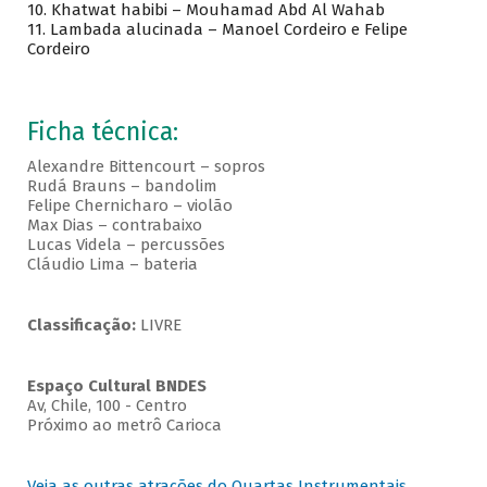
10. Khatwat habibi – Mouhamad Abd Al Wahab
11. Lambada alucinada – Manoel Cordeiro e Felipe
Cordeiro
Ficha técnica:
Alexandre Bittencourt – sopros
Rudá Brauns – bandolim
Felipe Chernicharo – violão
Max Dias – contrabaixo
Lucas Videla – percussões
Cláudio Lima – bateria
Classificação:
LIVRE
Espaço Cultural BNDES
Av, Chile, 100 - Centro
Próximo ao metrô Carioca
Veja as outras atrações do Quartas Instrumentais