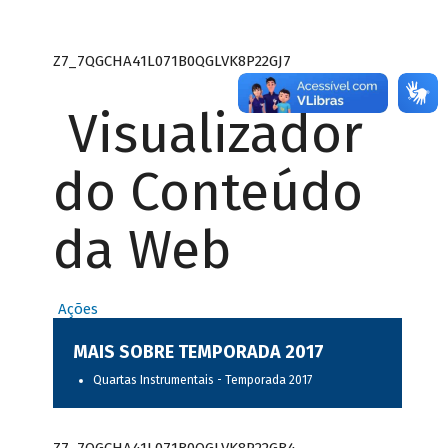
Z7_7QGCHA41L071B0QGLVK8P22GJ7
Visualizador
do Conteúdo
da Web
Ações
MAIS SOBRE TEMPORADA 2017
Quartas Instrumentais - Temporada 2017
Z7_7QGCHA41L071B0QGLVK8P22GB4