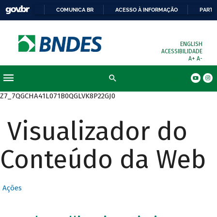
COMUNICA BR
ACESSO À INFORMAÇÃO
PARTI
ENGLISH
ACESSIBILIDADE
A+
A-
Busca
Z7_7QGCHA41L071B0QGLVK8P22GJ0
Visualizador do
Conteúdo da Web
Ações