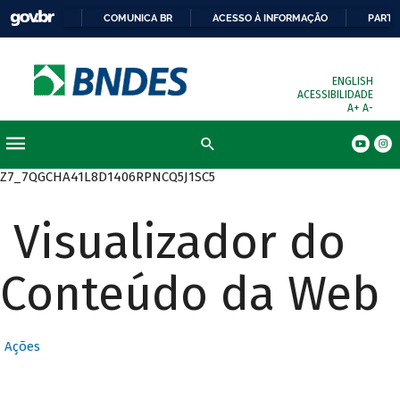
COMUNICA BR
ACESSO À INFORMAÇÃO
PARTI
ENGLISH
ACESSIBILIDADE
A+
A-
Busca
Z7_7QGCHA41L8D1406RPNCQ5J1SC5
Visualizador do
Conteúdo da Web
Ações