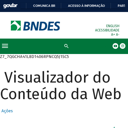
COMUNICA BR
ACESSO À INFORMAÇÃO
PARTI
ENGLISH
ACESSIBILIDADE
A+
A-
Busca
Z7_7QGCHA41L8D1406RPNCQ5J1SC5
Visualizador do
Conteúdo da Web
Ações