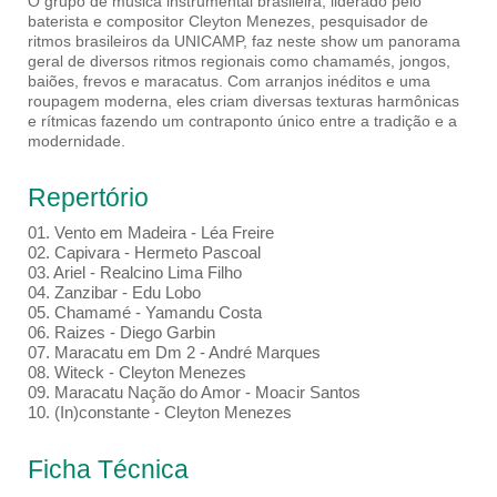
O grupo de música instrumental brasileira, liderado pelo
baterista e compositor Cleyton Menezes, pesquisador de
ritmos brasileiros da UNICAMP, faz neste show um panorama
geral de diversos ritmos regionais como chamamés, jongos,
baiões, frevos e maracatus. Com arranjos inéditos e uma
roupagem moderna, eles criam diversas texturas harmônicas
e rítmicas fazendo um contraponto único entre a tradição e a
modernidade.
Repertório
01. Vento em Madeira - Léa Freire
02. Capivara - Hermeto Pascoal
03. Ariel - Realcino Lima Filho
04. Zanzibar - Edu Lobo
05. Chamamé - Yamandu Costa
06. Raizes - Diego Garbin
07. Maracatu em Dm 2 - André Marques
08. Witeck - Cleyton Menezes
09. Maracatu Nação do Amor - Moacir Santos
10. (In)constante - Cleyton Menezes
Ficha Técnica