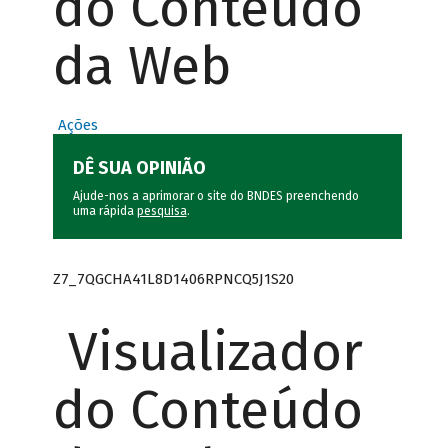
do Conteúdo
da Web
Ações
DÊ SUA OPINIÃO
Ajude-nos a aprimorar o site do BNDES preenchendo
uma rápida
pesquisa
.
Z7_7QGCHA41L8D1406RPNCQ5J1S20
Visualizador
do Conteúdo