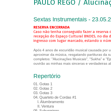
PAULO REGO / Alucinaç
Sextas Instrumentais - 23.05.
RESERVA ENCERRADA
Caso não tenha conseguido fazer a reserva d
recepção do Espaço Cultural BNDES, no dia d
ingresso com lugar marcado, estando o númer
Após 4 anos de escuridão musical causada por u
aproximar da música, resgatando partituras da s
completos: "Alucinações Musicais", "Sukha" e "E
ouvirão as minhas mais sinceras e verdadeiras al
Repertório
01. Gotas 1
02. Gotas 2
03. Gotas 3
04. Quarteto de Cordas #1
I. Alumbramento
II. Ventura
05. Suburgringo