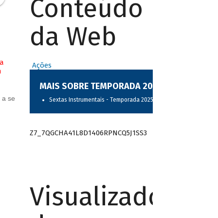
Conteúdo
da Web
na
Ações
m
MAIS SOBRE TEMPORADA 2025
 a se
Sextas Instrumentais - Temporada 2025
Z7_7QGCHA41L8D1406RPNCQ5J1SS3
Visualizador