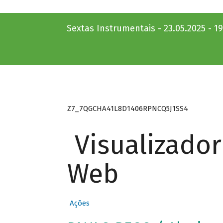
Sextas Instrumentais - 23.05.2025 - 1
Z7_7QGCHA41L8D1406RPNCQ5J1SS4
Visualizado
Web
Ações