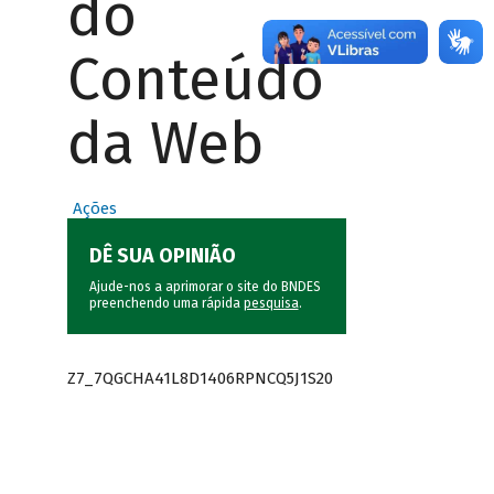
do
Conteúdo
da Web
Ações
DÊ SUA OPINIÃO
Ajude-nos a aprimorar o site do BNDES
preenchendo uma rápida
pesquisa
.
Z7_7QGCHA41L8D1406RPNCQ5J1S20