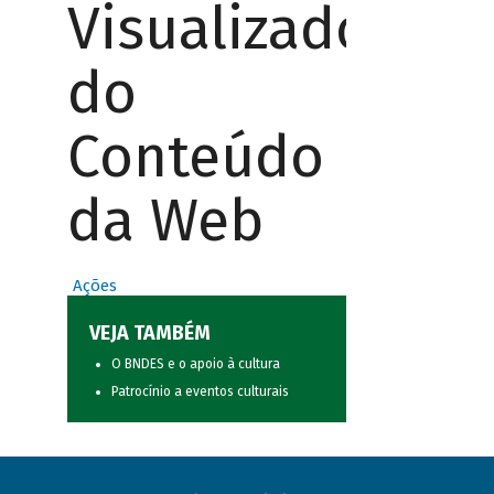
Visualizador
do
Conteúdo
da Web
Ações
VEJA TAMBÉM
O BNDES e o apoio à cultura
Patrocínio a eventos culturais