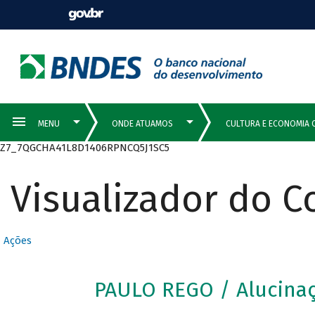
Z7_7QGCHA41L8D1406RPNCQ5J1SC5
Visualizador do 
Ações
PAULO REGO / Alucinaç