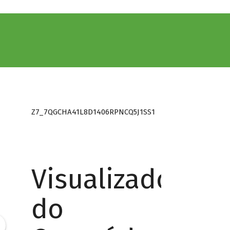
Z7_7QGCHA41L8D1406RPNCQ5J1SS1
Visualizador
do