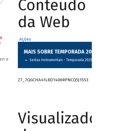
Conteúdo
da Web
na
Ações
m
MAIS SOBRE TEMPORADA 2025
en e
Sextas Instrumentais - Temporada 2025
Z7_7QGCHA41L8D1406RPNCQ5J1SS3
Visualizador