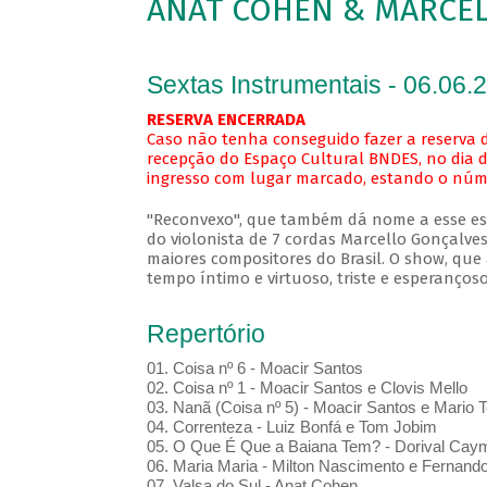
ANAT COHEN & MARCEL
Sextas Instrumentais - 06.06.
RESERVA ENCERRADA
Caso não tenha conseguido fazer a reserva d
recepção do Espaço Cultural BNDES, no dia d
ingresso com lugar marcado, estando o númer
"Reconvexo", que também dá nome a esse esp
do violonista de 7 cordas Marcello Gonçalve
maiores compositores do Brasil. O show, q
tempo íntimo e virtuoso, triste e esperanço
Repertório
01. Coisa nº 6 - Moacir Santos
02. Coisa nº 1 - Moacir Santos e Clovis Mello
03. Nanã (Coisa nº 5) - Moacir Santos e Mario T
04. Correnteza - Luiz Bonfá e Tom Jobim
05. O Que É Que a Baiana Tem? - Dorival Cay
06. Maria Maria - Milton Nascimento e Fernando
07. Valsa do Sul - Anat Cohen