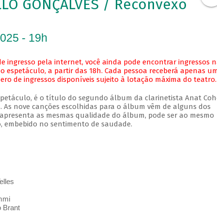
LO GONÇALVES / Reconvexo
2025 - 19h
e ingresso pela internet, você ainda pode encontrar ingressos 
o espetáculo, a partir das 18h. Cada pessoa receberá apenas u
o de ingressos disponíveis sujeito à lotação máxima do teatro.
etáculo, é o título do segundo álbum da clarinetista Anat Coh
s. As nove canções escolhidas para o álbum vêm de alguns dos
ue apresenta as mesmas qualidade do álbum, pode ser ao mesmo
so, embebido no sentimento de saudade.
elles
mmi
 Brant