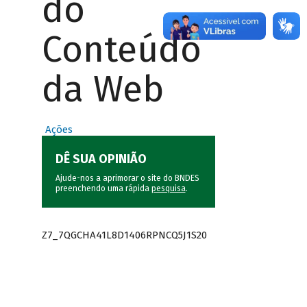
do
Conteúdo
da Web
Ações
DÊ SUA OPINIÃO
Ajude-nos a aprimorar o site do BNDES
preenchendo uma rápida
pesquisa
.
Z7_7QGCHA41L8D1406RPNCQ5J1S20