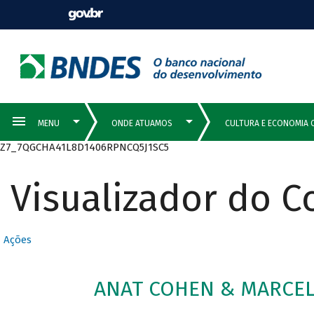
Z7_7QGCHA41L8D1406RPNCQ5J1SC5
Visualizador do 
Ações
ANAT COHEN & MARCEL