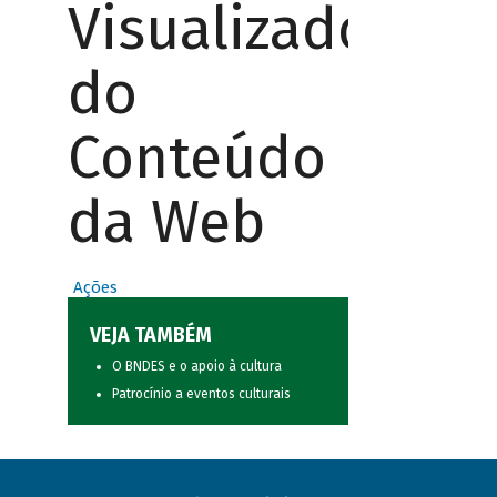
Visualizador
do
Conteúdo
da Web
Ações
VEJA TAMBÉM
O BNDES e o apoio à cultura
Patrocínio a eventos culturais