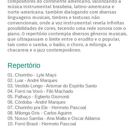
compositores do continente americano, valorizando a
música instrumental brasileira, latino-americana e
norte-americana, também dialogando com diversas
linguagens musicais, timbres e texturas não
convencionais, onde a voz instrumental revela infinitas
possibilidades de cores, tecendo uma rede sonora com o
piano. O repertório contempla diversos gêneros musicais,
que ultrapassam o limite entre o erudito e o popular,
tais como o samba, o baião, o choro, a milonga, a
chacarera e o jazz contemporâneo.
Repertório
01. Chorinho - Lyle Mays
02. Luar - André Marques
03. Vestido Longo - Arismar do Espírito Santo
04. Forró na Vovó - Filó Machado
05. Palhaço - Egberto Gismonti
06. Córdoba - André Marques
07. Chorinho pra Ele - Hermeto Pascoal
08. Milonga Gris - Carlos Aguirre
09. Nosso Samba - Ana Malta e Oscar Aldama
10. Forró Brasil - Hermeto Pascoal