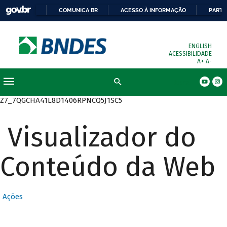
COMUNICA BR
ACESSO À INFORMAÇÃO
PARTI
ENGLISH
ACESSIBILIDADE
A+
A-
Busca
Z7_7QGCHA41L8D1406RPNCQ5J1SC5
Visualizador do
Conteúdo da Web
Ações