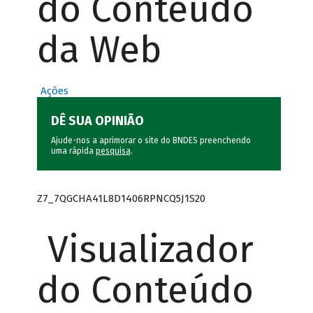
do Conteúdo
da Web
Ações
DÊ SUA OPINIÃO
Ajude-nos a aprimorar o site do BNDES preenchendo
uma rápida
pesquisa
.
Z7_7QGCHA41L8D1406RPNCQ5J1S20
Visualizador
do Conteúdo