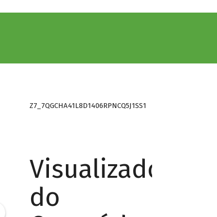
Z7_7QGCHA41L8D1406RPNCQ5J1SS1
Visualizador
do