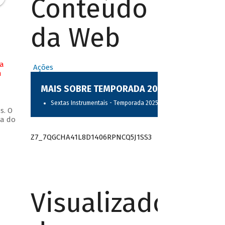
Conteúdo
da Web
na
Ações
m
MAIS SOBRE TEMPORADA 2025
Sextas Instrumentais - Temporada 2025
s. O
ta do
Z7_7QGCHA41L8D1406RPNCQ5J1SS3
Visualizador