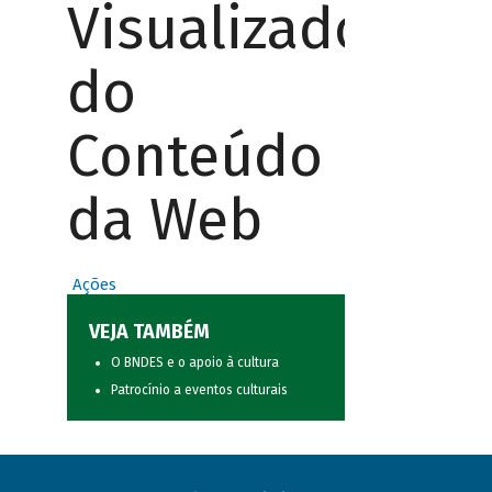
Visualizador
do
Conteúdo
da Web
Ações
VEJA TAMBÉM
O BNDES e o apoio à cultura
Patrocínio a eventos culturais