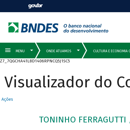
Z7_7QGCHA41L8D1406RPNCQ5J1SC5
Visualizador do 
Ações
TONINHO FERRAGUTTI /