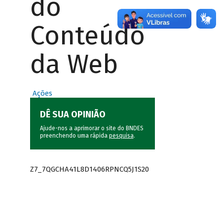
do
Conteúdo
da Web
Ações
DÊ SUA OPINIÃO
Ajude-nos a aprimorar o site do BNDES
preenchendo uma rápida
pesquisa
.
Z7_7QGCHA41L8D1406RPNCQ5J1S20