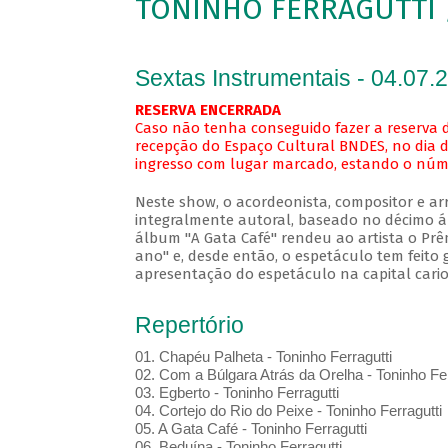
TONINHO FERRAGUTTI /
Sextas Instrumentais - 04.07.
RESERVA ENCERRADA
Caso não tenha conseguido fazer a reserva d
recepção do Espaço Cultural BNDES, no dia d
ingresso com lugar marcado, estando o númer
Neste show, o acordeonista, compositor e ar
integralmente autoral, baseado no décimo 
álbum "A Gata Café" rendeu ao artista o Prê
ano" e, desde então, o espetáculo tem feito g
apresentação do espetáculo na capital cari
Repertório
01. Chapéu Palheta - Toninho Ferragutti
02. Com a Búlgara Atrás da Orelha - Toninho Fer
03. Egberto - Toninho Ferragutti
04. Cortejo do Rio do Peixe - Toninho Ferragutti
05. A Gata Café - Toninho Ferragutti
06. Beduína - Toninho Ferragutti