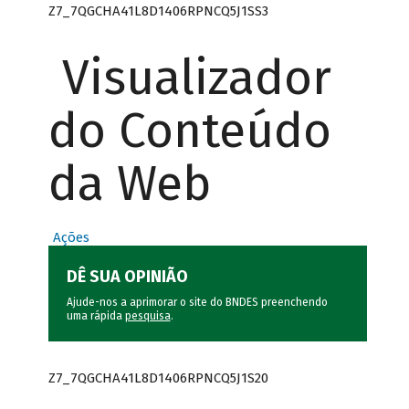
Z7_7QGCHA41L8D1406RPNCQ5J1SS3
Visualizador
do Conteúdo
da Web
Ações
DÊ SUA OPINIÃO
Ajude-nos a aprimorar o site do BNDES preenchendo
uma rápida
pesquisa
.
Z7_7QGCHA41L8D1406RPNCQ5J1S20