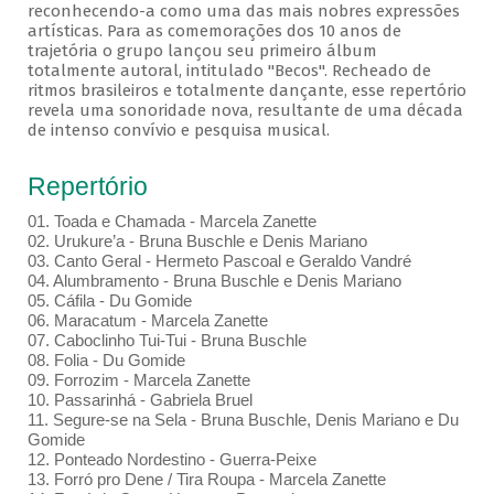
reconhecendo-a como uma das mais nobres expressões
artísticas. Para as comemorações dos 10 anos de
trajetória o grupo lançou seu primeiro álbum
totalmente autoral, intitulado "Becos". Recheado de
ritmos brasileiros e totalmente dançante, esse repertório
revela uma sonoridade nova, resultante de uma década
de intenso convívio e pesquisa musical.
Repertório
01. Toada e Chamada - Marcela Zanette
02. Urukure’a - Bruna Buschle e Denis Mariano
03. Canto Geral - Hermeto Pascoal e Geraldo Vandré
04. Alumbramento - Bruna Buschle e Denis Mariano
05. Cáfila - Du Gomide
06. Maracatum - Marcela Zanette
07. Caboclinho Tui-Tui - Bruna Buschle
08. Folia - Du Gomide
09. Forrozim - Marcela Zanette
10. Passarinhá - Gabriela Bruel
11. Segure-se na Sela - Bruna Buschle, Denis Mariano e Du
Gomide
12. Ponteado Nordestino - Guerra-Peixe
13. Forró pro Dene / Tira Roupa - Marcela Zanette