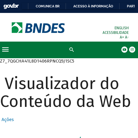
COMUNICA BR
ACESSO À INFORMAÇÃO
PARTI
ENGLISH
ACESSIBILIDADE
A+
A-
Busca
Z7_7QGCHA41L8D1406RPNCQ5J1SC5
Visualizador do
Conteúdo da Web
Ações