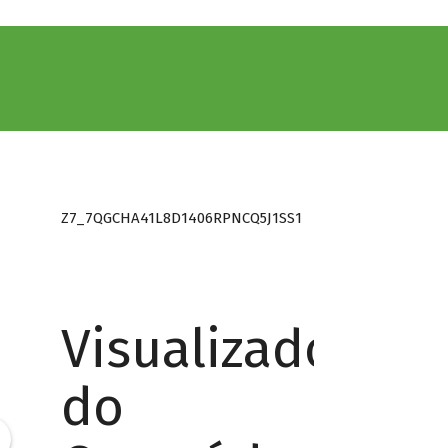
Z7_7QGCHA41L8D1406RPNCQ5J1SS1
Visualizador
do