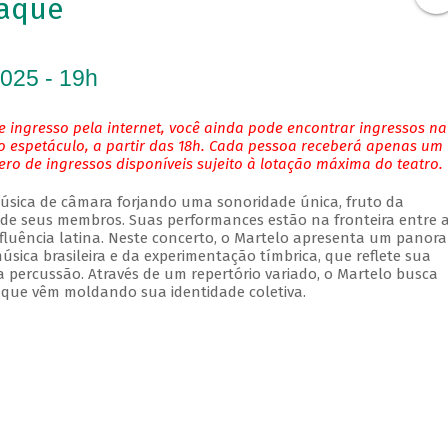
aque
2025 - 19h
 ingresso pela internet, você ainda pode encontrar ingressos na
o espetáculo, a partir das 18h. Cada pessoa receberá apenas um
o de ingressos disponíveis sujeito à lotação máxima do teatro.
música de câmara forjando uma sonoridade única, fruto da
s de seus membros. Suas performances estão na fronteira entre 
nfluência latina. Neste concerto, o Martelo apresenta um panor
sica brasileira e da experimentação tímbrica, que reflete sua
a percussão. Através de um repertório variado, o Martelo busca
 que vêm moldando sua identidade coletiva.