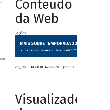
Conteúdo
da Web
Ações
MAIS SOBRE TEMPORADA 2025
Sextas Instrumentais - Temporada 2025
a
ama
Z7_7QGCHA41L8D1406RPNCQ5J1SS3
Visualizador