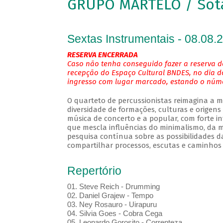
GRUPO MARTELO / Sot
Sextas Instrumentais - 08.08.
RESERVA ENCERRADA
Caso não tenha conseguido fazer a reserva de
recepção do Espaço Cultural BNDES, no dia d
ingresso com lugar marcado, estando o númer
O quarteto de percussionistas reimagina a 
diversidade de formações, culturas e origen
música de concerto e a popular, com forte i
que mescla influências do minimalismo, da mú
pesquisa contínua sobre as possibilidades d
compartilhar processos, escutas e caminhos
Repertório
01. Steve Reich - Drumming
02. Daniel Grajew - Tempo
03. Ney Rosauro - Uirapuru
04. Silvia Goes - Cobra Cega
05. Leonardo Gorosito - Correnteza