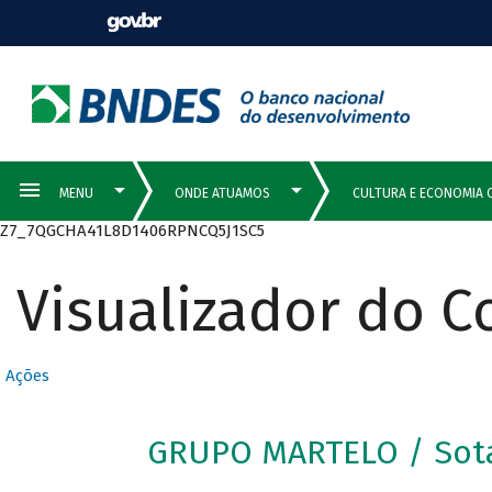
Z7_7QGCHA41L8D1406RPNCQ5J1SC5
Visualizador do 
Ações
GRUPO MARTELO / Sot