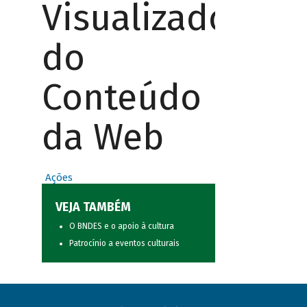
Visualizador
do
Conteúdo
da Web
Ações
VEJA TAMBÉM
O BNDES e o apoio à cultura
Patrocínio a eventos culturais