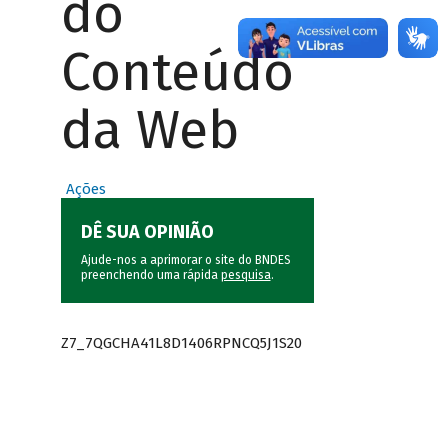
do
Conteúdo
da Web
Ações
DÊ SUA OPINIÃO
Ajude-nos a aprimorar o site do BNDES
preenchendo uma rápida
pesquisa
.
Z7_7QGCHA41L8D1406RPNCQ5J1S20