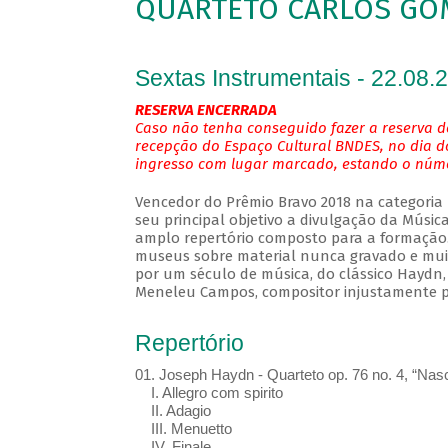
QUARTETO CARLOS GO
Sextas Instrumentais - 22.08.
RESERVA ENCERRADA
Caso não tenha conseguido fazer a reserva de
recepção do Espaço Cultural BNDES, no dia d
ingresso com lugar marcado, estando o númer
Vencedor do Prêmio Bravo 2018 na categoria
seu principal objetivo a divulgação da Músic
amplo repertório composto para a formação. 
museus sobre material nunca gravado e muit
por um século de música, do clássico Hayd
Meneleu Campos, compositor injustamente p
Repertório
01. Joseph Haydn - Quarteto op. 76 no. 4, “Nasc
I. Allegro com spirito
II. Adagio
III. Menuetto
IV. Finale