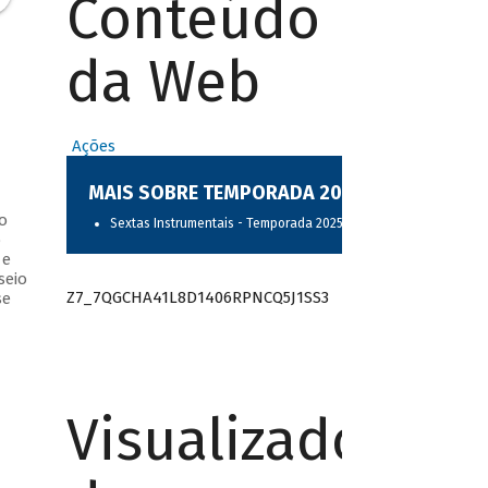
Conteúdo
da Web
Ações
MAIS SOBRE TEMPORADA 2025
o
Sextas Instrumentais - Temporada 2025
o
 e
seio
Z7_7QGCHA41L8D1406RPNCQ5J1SS3
se
Visualizador