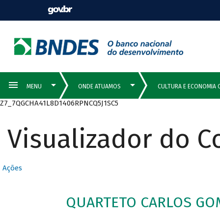
Z7_7QGCHA41L8D1406RPNCQ5J1SC5
Visualizador do 
Ações
QUARTETO CARLOS GO