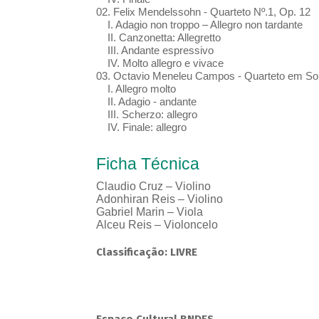
02. Felix Mendelssohn - Quarteto Nº.1, Op. 12
I. Adagio non troppo – Allegro non tardante
II. Canzonetta: Allegretto
III. Andante espressivo
IV. Molto allegro e vivace
03. Octavio Meneleu Campos - Quarteto em Sol
I. Allegro molto
II. Adagio - andante
III. Scherzo: allegro
IV. Finale: allegro
Ficha Técnica
Claudio Cruz – Violino
Adonhiran Reis – Violino
Gabriel Marin – Viola
Alceu Reis – Violoncelo
Classificação: LIVRE