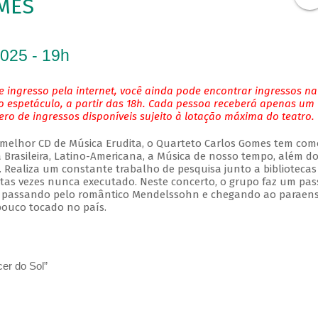
MES
2025 - 19h
 ingresso pela internet, você ainda pode encontrar ingressos na
o espetáculo, a partir das 18h. Cada pessoa receberá apenas um
o de ingressos disponíveis sujeito à lotação máxima do teatro.
 melhor CD de Música Erudita, o Quarteto Carlos Gomes tem com
a Brasileira, Latino-Americana, a Música de nosso tempo, além d
Realiza um constante trabalho de pesquisa junto a bibliotecas
as vezes nunca executado. Neste concerto, o grupo faz um pas
n, passando pelo romântico Mendelssohn e chegando ao paraen
ouco tocado no país.
er do Sol”