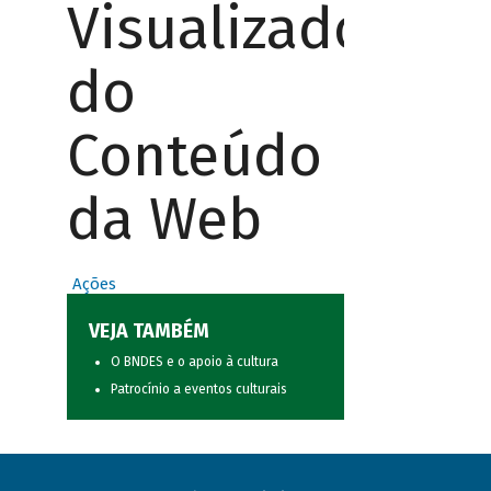
Visualizador
do
Conteúdo
da Web
Ações
VEJA TAMBÉM
O BNDES e o apoio à cultura
Patrocínio a eventos culturais