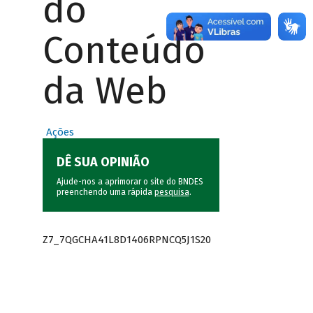
do
Conteúdo
da Web
Ações
DÊ SUA OPINIÃO
Ajude-nos a aprimorar o site do BNDES
preenchendo uma rápida
pesquisa
.
Z7_7QGCHA41L8D1406RPNCQ5J1S20