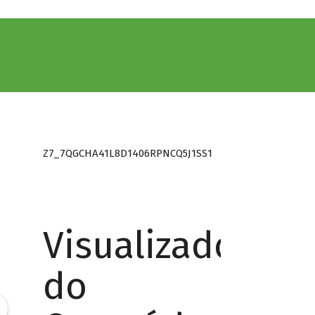
Z7_7QGCHA41L8D1406RPNCQ5J1SS1
Visualizador
do