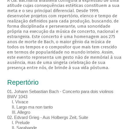
A Cia. Bachiana Brasileira configura a expressão de uma
atitude cujas consequências estéticas constituem a sua
meta e o seu principal diferencial. Desde 1999,
desenvolve projetos com repertório, elenco e tempo de
realização definidos para cada produção, buscando, de
forma disciplinada e perseverante, uma sonoridade
própria na execução da música de concerto, nacional e
estrangeira. Este concerto é uma homenagem aos 275
anos de morte de Bach, o maior gênio da música de
todos os tempos e o compositor que mais tem crescido
em termos de popularidade no mundo inteiro. Assim,
este evento representa um gesto não de memórial à sua
ausência, mas de uma singela celebração de sua
presença entre nós, de brinde à sua vida póstuma.
Repertório
01. Johann Sebastian Bach - Concerto para dois violinos
BWV 1043
I. Vivace
II. Largo ma non tanto
III. Allegro
02. Edvard Grieg - Aus Holbergs Zeit, Suite
I. Prelude
II. Sarabande