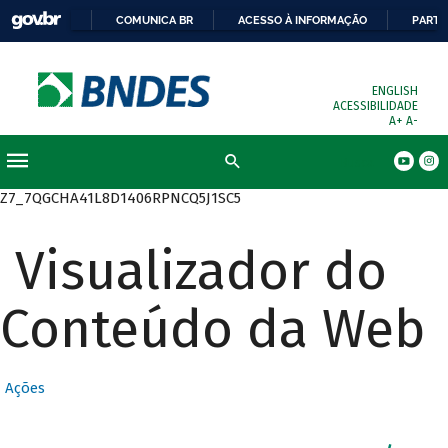
COMUNICA BR
ACESSO À INFORMAÇÃO
PARTI
ENGLISH
ACESSIBILIDADE
A+
A-
Busca
Z7_7QGCHA41L8D1406RPNCQ5J1SC5
Visualizador do
Conteúdo da Web
Ações