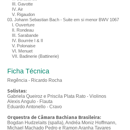
III. Gavotte
IV. Air
V. Rigaudon
03. Johann Sebastian Bach - Suite em si menor BWV 1067
I. Ouverture
II. Rondeau
III. Sarabande
IV. Bourrée I & II
V. Polonaise
VI. Menuet
VII. Badinerie (Battinerie)
Ficha Técnica
Regência - Ricardo Rocha
Solistas:
Gabriela Queiroz e Priscila Plata Rato - Violinos
Alexis Angulo - Flauta
Eduardo Antonello - Cravo
Orquestra de Câmara Bachiana Brasileira:
Bogdan Hudzelaits (spalla), Andréa Moniz Hoffmann,
Michael Machado Pedro e Ramon Aranha Tavares