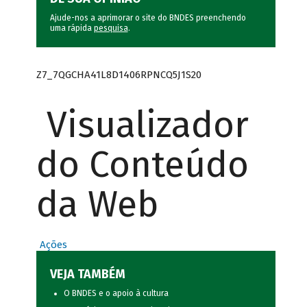
Ajude-nos a aprimorar o site do BNDES preenchendo
uma rápida
pesquisa
.
Z7_7QGCHA41L8D1406RPNCQ5J1S20
Visualizador
do Conteúdo
da Web
Ações
VEJA TAMBÉM
O BNDES e o apoio à cultura