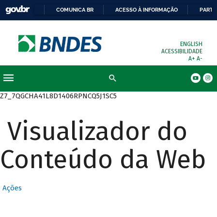
COMUNICA BR
ACESSO À INFORMAÇÃO
PARTI
ENGLISH
ACESSIBILIDADE
A+
A-
Busca
Z7_7QGCHA41L8D1406RPNCQ5J1SC5
Visualizador do
Conteúdo da Web
Ações